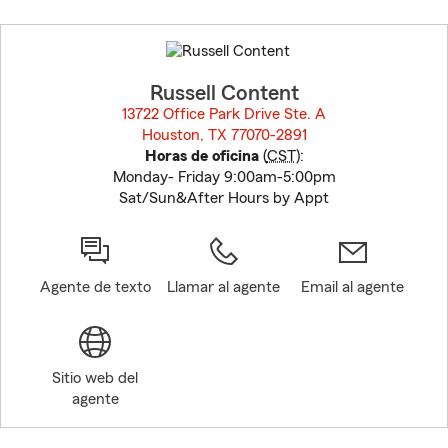
Skip
to
before
map.
Russell Content
13722 Office Park Drive Ste. A
Houston, TX 77070-2891
opens in new window
Horas de oficina
(
CST
):
Monday- Friday 9:00am-5:00pm
Sat/Sun&After Hours by Appt
Agente de texto
Llamar al agente
Email al agente
Sitio web del
agente