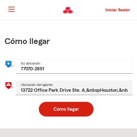
Pasar
al
Iniciar Sesión
contenido
principal
Comienzo
del
contenido
Cómo llegar
principal
Su ubicación
Ubicación del agente
Cómo llegar
Skip
to
after