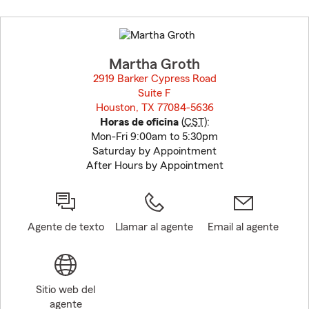
Skip
to
before
map.
Martha Groth
2919 Barker Cypress Road
Suite F
Houston, TX 77084-5636
opens in new window
Horas de oficina
(
CST
):
Mon-Fri 9:00am to 5:30pm
Saturday by Appointment
After Hours by Appointment
Agente de texto
Llamar al agente
Email al agente
Sitio web del
agente