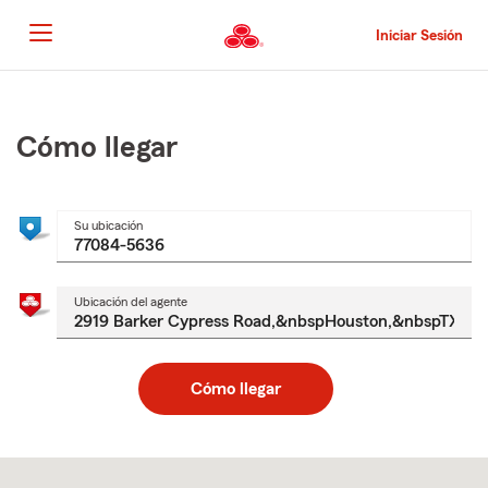
Pasar
al
Iniciar Sesión
contenido
principal
Comienzo
del
contenido
Cómo llegar
principal
Su ubicación
Ubicación del agente
Cómo llegar
Skip
to
after