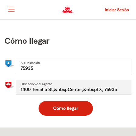
Pasar
al
Iniciar Sesión
contenido
principal
Comienzo
del
contenido
Cómo llegar
principal
Su ubicación
Ubicación del agente
Cómo llegar
Skip
to
after