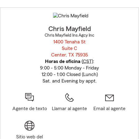
Skip
to
before
map.
Chris Mayfield
Chris Mayfield Ins Agcy Inc
1400 Tenaha St
Suite C
Center, TX 75935
opens in new window
Horas de oficina
(
CST
):
9:00 - 5:00 Monday - Friday
12:00 - 1:00 Closed (Lunch)
Sat. and Evening by appt.
Agente de texto
Llamar al agente
Email al agente
Sitio web del