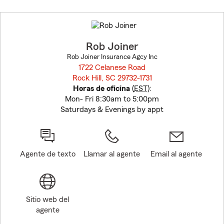
Skip
to
before
map.
Rob Joiner
Rob Joiner Insurance Agcy Inc
1722 Celanese Road
Rock Hill, SC 29732-1731
opens in new window
Horas de oficina
(
EST
):
Mon- Fri 8:30am to 5:00pm
Saturdays & Evenings by appt
Agente de texto
Llamar al agente
Email al agente
Sitio web del
agente