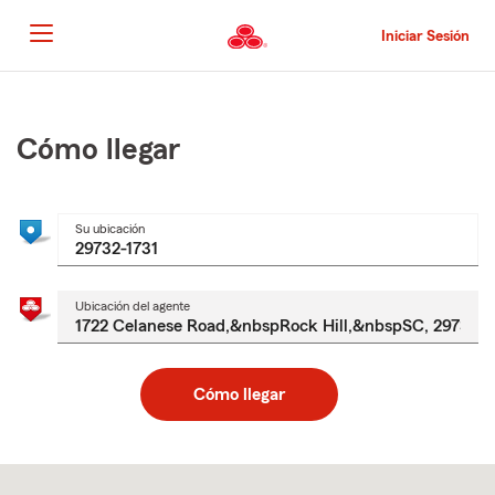
Pasar
al
Iniciar Sesión
contenido
principal
Comienzo
del
contenido
Cómo llegar
principal
Su ubicación
Ubicación del agente
Cómo llegar
Skip
to
after