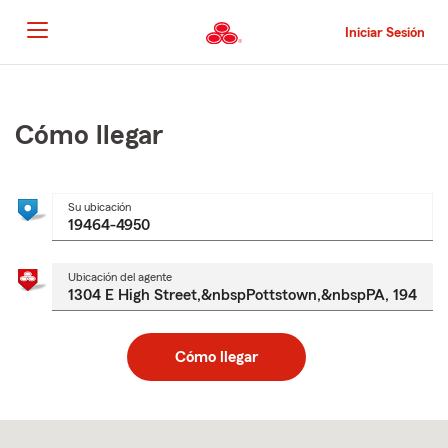
Pasar
al
Iniciar Sesión
contenido
principal
Comienzo
del
contenido
Cómo llegar
principal
Su ubicación
Ubicación del agente
Cómo llegar
Skip
to
after