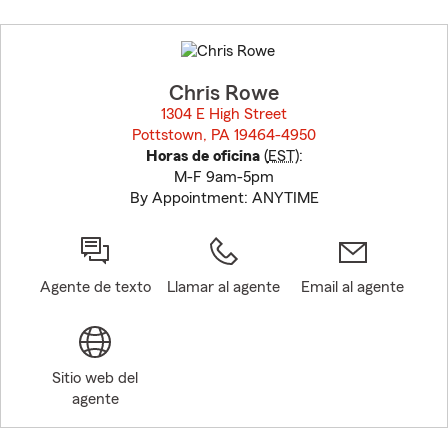
Skip
to
before
map.
Chris Rowe
1304 E High Street
Pottstown, PA 19464-4950
opens in new window
Horas de oficina
(
EST
):
M-F 9am-5pm
By Appointment: ANYTIME
Agente de texto
Llamar al agente
Email al agente
Sitio web del
agente