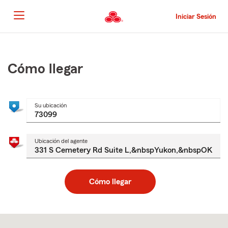
Pasar
al
Iniciar Sesión
contenido
principal
Comienzo
del
contenido
Cómo llegar
principal
Su ubicación
Ubicación del agente
Cómo llegar
Skip
to
after