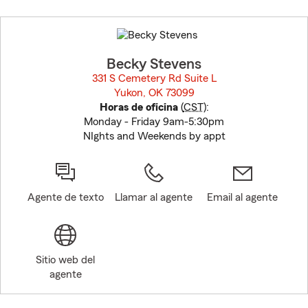
Skip
to
before
map.
Becky Stevens
331 S Cemetery Rd Suite L
Yukon, OK 73099
opens in new window
Horas de oficina
(
CST
):
Monday - Friday 9am-5:30pm
NIghts and Weekends by appt
Agente de texto
Llamar al agente
Email al agente
Sitio web del
agente