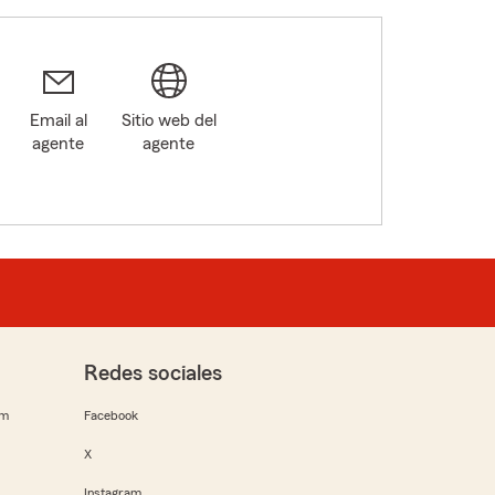
Email al
Sitio web del
agente
agente
Redes sociales
rm
Facebook
X
Instagram