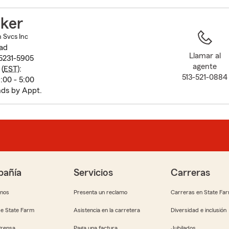
to
before
lker
map.
n Svcs Inc
ad
Llamar al
45231-5905
agente
(
EST
):
513-521-0884
:00 - 5:00
ds by Appt.
añía
Servicios
Carreras
anos
Presenta un reclamo
Carreras en State Fa
e State Farm
Asistencia en la carretera
Diversidad e inclusión
Prensa
Paga una factura
Jubilados