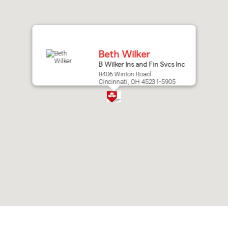
after
map.
Beth Wilker
B Wilker Ins and Fin Svcs Inc
8406 Winton Road
Cincinnati, OH 45231-5905
Skip