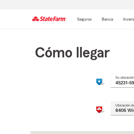
Seguros
Banca
Inver
Comienzo
del
contenido
Cómo llegar
principal
Su ubicació
Ubicación d