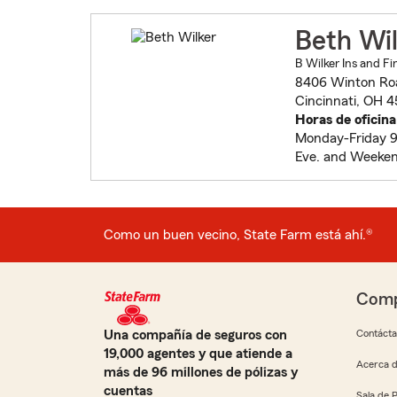
Beth Wi
B Wilker Ins and Fi
8406 Winton Ro
Cincinnati, OH 
Horas de oficina
Monday-Friday 9
Eve. and Weeken
Como un buen vecino, State Farm está ahí.®
Comp
Una compañía de seguros con
Contáct
19,000 agentes y que atiende a
Acerca d
más de 96 millones de pólizas y
cuentas
Sala de 