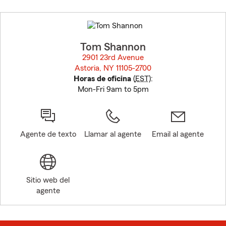
Skip
to
before
map.
Tom Shannon
2901 23rd Avenue
Astoria, NY 11105-2700
opens in new window
Horas de oficina
(
EST
):
Mon-Fri 9am to 5pm
Agente de texto
Llamar al agente
Email al agente
Sitio web del
agente