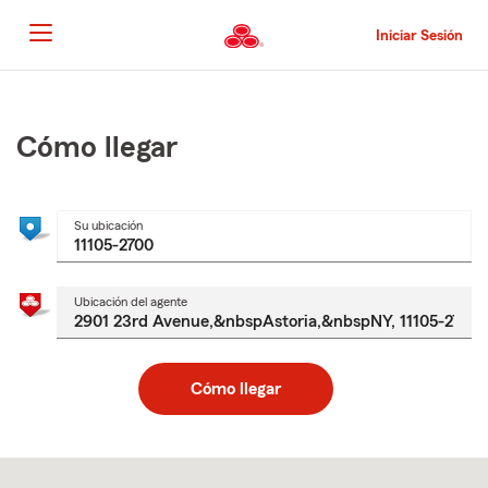
Pasar
al
Iniciar Sesión
contenido
principal
Comienzo
del
contenido
Cómo llegar
principal
Su ubicación
Ubicación del agente
Cómo llegar
Skip
to
after