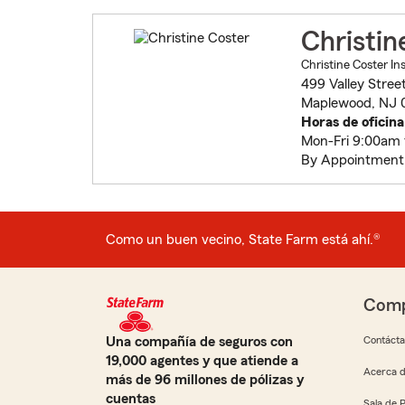
Christin
Christine Coster In
499 Valley Stree
Maplewood, NJ 
Horas de oficina
Mon-Fri 9:00am
By Appointment
Como un buen vecino, State Farm está ahí.®
Comp
Una compañía de seguros con
Contáct
19,000 agentes y que atiende a
Acerca d
más de 96 millones de pólizas y
cuentas
Sala de 