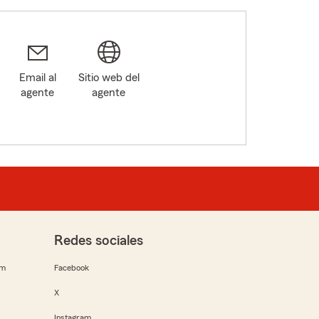
Email al
Sitio web del
agente
agente
Redes sociales
rm
Facebook
X
Instagram