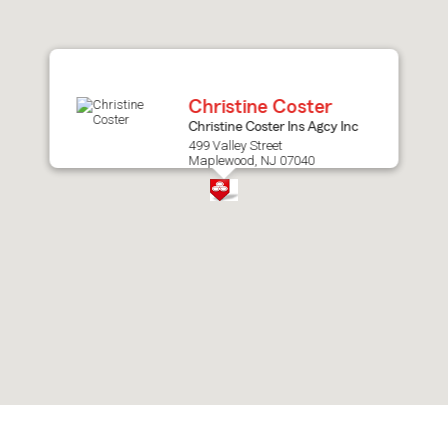
after
map.
Christine Coster
Christine Coster Ins Agcy Inc
499 Valley Street
Maplewood, NJ 07040
Skip