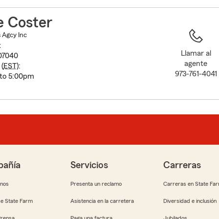
to
before
e Coster
map.
s Agcy Inc
t
Llamar al
07040
agente
(
EST
):
973-761-4041
 to 5:00pm
añía
Servicios
Carreras
anos
Presenta un reclamo
Carreras en State Fa
e State Farm
Asistencia en la carretera
Diversidad e inclusión
Prensa
Paga una factura
Jubilados