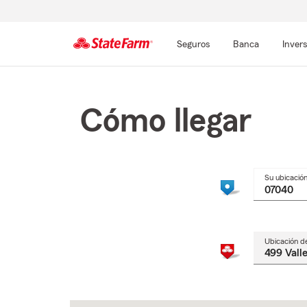
Seguros
Banca
Inver
Comienzo
del
contenido
Cómo llegar
principal
Su ubicació
Ubicación d