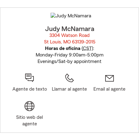
Skip
to
before
map.
Judy McNamara
3304 Watson Road
St Louis, MO 63139-2015
opens in new window
Horas de oficina
(
CST
):
Monday-Friday 9:00am-5:00pm
Evenings/Sat-by appointment
Agente de texto
Llamar al agente
Email al agente
Sitio web del
agente