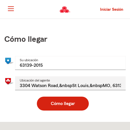
Pasar
al
Iniciar Sesión
contenido
principal
Comienzo
del
contenido
Cómo llegar
principal
Su ubicación
Ubicación del agente
Cómo llegar
Skip
to
after