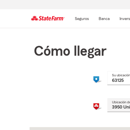
Seguros
Banca
Inver
Comienzo
del
contenido
Cómo llegar
principal
Su ubicació
Ubicación d