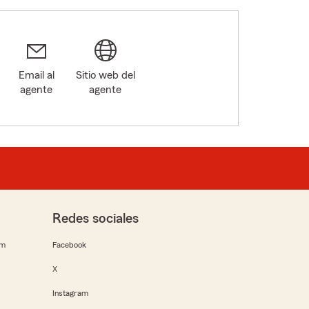
Email al
Sitio web del
agente
agente
Redes sociales
rm
Facebook
X
Instagram