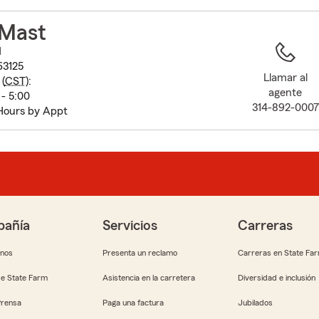
to
before
Mast
map.
d
63125
Llamar al
(
CST
):
agente
- 5:00
314-892-0007
Hours by Appt
añía
Servicios
Carreras
anos
Presenta un reclamo
Carreras en State Fa
e State Farm
Asistencia en la carretera
Diversidad e inclusión
Prensa
Paga una factura
Jubilados