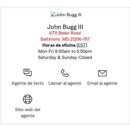
Skip
to
before
map.
John Bugg III
6711 Belair Road
Baltimore, MD 21206-1117
opens in new window
Horas de oficina
(
EST
):
Mon-Fri 9:00am to 5:00pm
Saturday & Sunday-Closed
Agente de texto
Llamar al agente
Email al agente
Sitio web del
agente