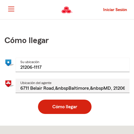
Pasar
al
Iniciar Sesión
contenido
principal
Comienzo
del
contenido
Cómo llegar
principal
Su ubicación
Ubicación del agente
Cómo llegar
Skip
to
after