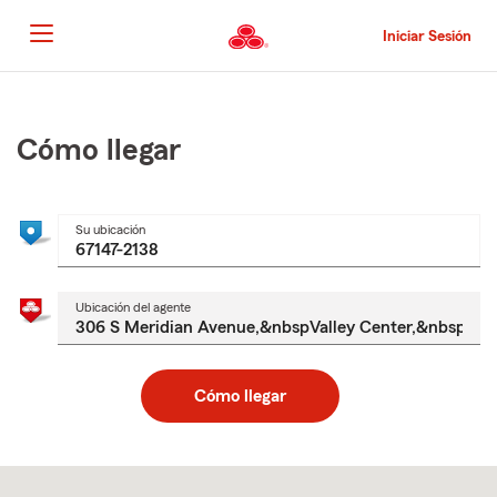
Pasar
al
Iniciar Sesión
contenido
principal
Comienzo
del
contenido
Cómo llegar
principal
Su ubicación
Ubicación del agente
Cómo llegar
Skip
to
after