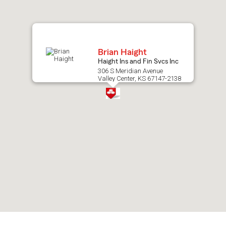
map.
Brian Haight
Haight Ins and Fin Svcs Inc
306 S Meridian Avenue
Valley Center, KS 67147-2138