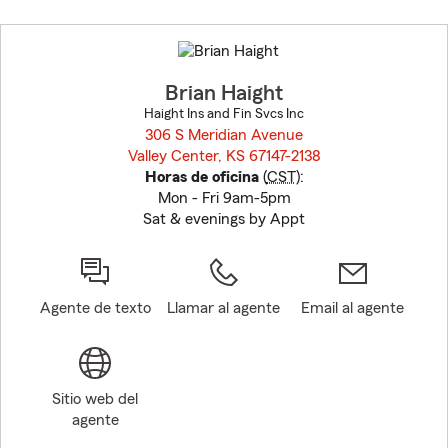
Skip
to
before
map.
Brian Haight
Haight Ins and Fin Svcs Inc
306 S Meridian Avenue
Valley Center, KS 67147-2138
opens in new window
Horas de oficina
(
CST
):
Mon - Fri 9am-5pm
Sat & evenings by Appt
Agente de texto
Llamar al agente
Email al agente
Sitio web del
agente