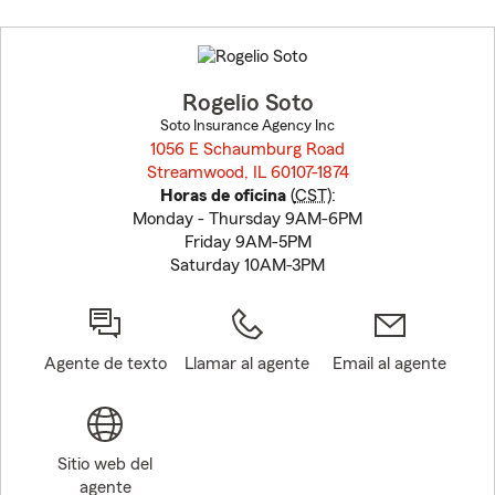
Skip
to
before
map.
Rogelio Soto
Soto Insurance Agency Inc
1056 E Schaumburg Road
Streamwood, IL 60107-1874
opens in new window
Horas de oficina
(
CST
):
Monday - Thursday 9AM-6PM
Friday 9AM-5PM
Saturday 10AM-3PM
Agente de texto
Llamar al agente
Email al agente
Sitio web del
agente