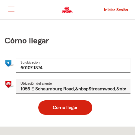
Pasar
al
Iniciar Sesión
contenido
principal
Comienzo
del
contenido
Cómo llegar
principal
Su ubicación
Ubicación del agente
Cómo llegar
Skip
to
after