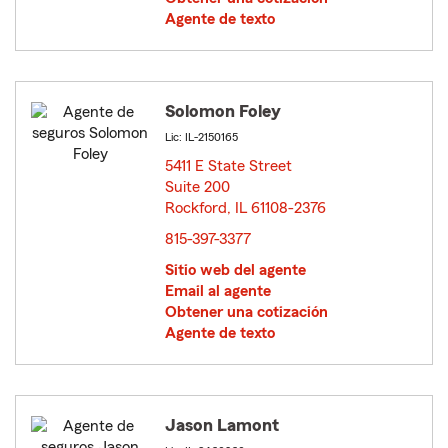
Agente de texto
Solomon Foley
Lic: IL-2150165
5411 E State Street
Suite 200
Rockford, IL 61108-2376
opens in new window
815-397-3377
Sitio web del agente
Email al agente
Obtener una cotización
Agente de texto
Jason Lamont