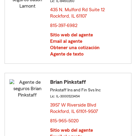
Lic: IL-8460260
435 N. Mulford Rd Suite 12
Rockford, IL 61107
opens in new window
815-397-6982
Sitio web del agente
Email al agente
Obtener una cotización
Agente de texto
Brian Pinkstaff
Pinkstaff Ins and Fin Svs Inc
Lic: IL-3000523454
3957 W Riverside Blvd
Rockford, IL 61101-9507
opens in new window
815-965-5020
Sitio web del agente