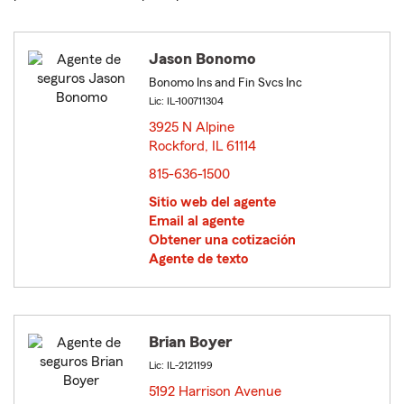
Jason Bonomo
Bonomo Ins and Fin Svcs Inc
Lic: IL-100711304
3925 N Alpine
Rockford, IL 61114
opens in new window
815-636-1500
Sitio web del agente
Email al agente
Obtener una cotización
Agente de texto
Brian Boyer
Lic: IL-2121199
5192 Harrison Avenue