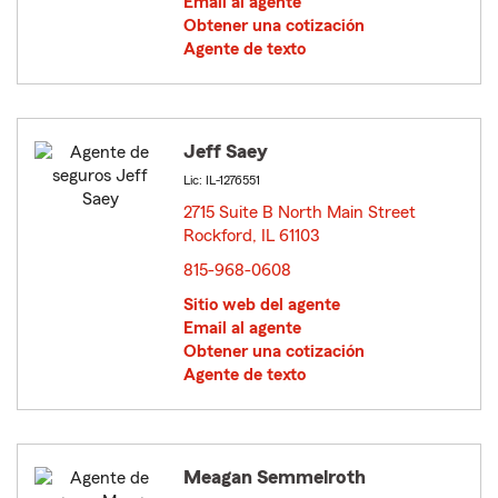
Email al agente
Obtener una cotización
Agente de texto
Jeff Saey
Lic: IL-1276551
2715 Suite B North Main Street
Rockford, IL 61103
opens in new window
815-968-0608
Sitio web del agente
Email al agente
Obtener una cotización
Agente de texto
Meagan Semmelroth