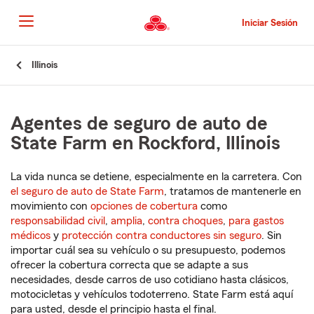
Pasar
al
Iniciar Sesión
contenido
principal
Comienzo
Illinois
del
contenido
principal
Agentes de seguro de auto de
State Farm en Rockford, Illinois
La vida nunca se detiene, especialmente en la carretera. Con
el seguro de auto de State Farm
, tratamos de mantenerle en
movimiento con
opciones de cobertura
como
responsabilidad civil
,
amplia
,
contra choques
,
para gastos
médicos
y
protección contra conductores sin seguro
. Sin
importar cuál sea su vehículo o su presupuesto, podemos
ofrecer la cobertura correcta que se adapte a sus
necesidades, desde carros de uso cotidiano hasta clásicos,
motocicletas y vehículos todoterreno. State Farm está aquí
para usted, desde el principio hasta el final.