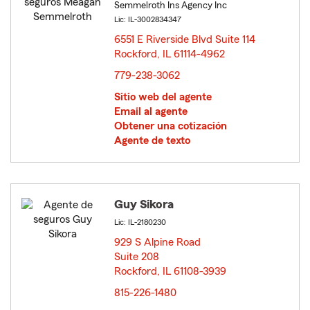
Semmelroth Ins Agency Inc
Lic: IL-3002834347
6551 E Riverside Blvd Suite 114
Rockford, IL 61114-4962
opens in new window
779-238-3062
Sitio web del agente
Email al agente
Obtener una cotización
Agente de texto
Guy Sikora
Lic: IL-2180230
929 S Alpine Road
Suite 208
Rockford, IL 61108-3939
opens in new window
815-226-1480