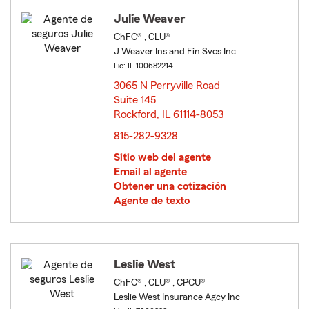
Julie Weaver
ChFC® , CLU®
J Weaver Ins and Fin Svcs Inc
Lic: IL-100682214
3065 N Perryville Road
Suite 145
Rockford, IL 61114-8053
opens in new window
815-282-9328
Sitio web del agente
Email al agente
Obtener una cotización
Agente de texto
Leslie West
ChFC® , CLU® , CPCU®
Leslie West Insurance Agcy Inc