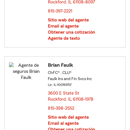
Rockford, IL 61108-8097
opens in new window
815-397-2221
Sitio web del agente
Email al agente
Obtener una cotización
Agente de texto
Brian Faulk
ChFC® , CLU®
Faulk Ins and Fin Svcs Inc
Lic: IL-100745707
3600 E State St
Rockford, IL 61108-1978
opens in new window
815-398-2552
Sitio web del agente
Email al agente
Obtener una cotización