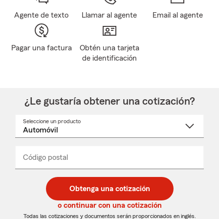
Agente de texto
Llamar al agente
Email al agente
Pagar una factura
Obtén una tarjeta
de identificación
¿Le gustaría obtener una cotización?
Seleccione un producto
Seleccione
un
nombre
de
producto
del
Código postal
Ingresa
Ingresa
_____
menú
un
un
desplegable
código
código
postal
postal
Obtenga una cotización
de
de
5
5
o continuar con una cotización
dígitos
dígitos
Todas las cotizaciones y documentos serán proporcionados en inglés.