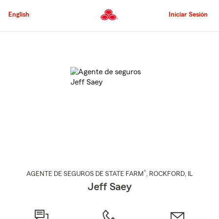
Pasar
al
English
Iniciar Sesión
contenido
principal
Comienzo
del
contenido
principal
®
AGENTE DE SEGUROS DE STATE FARM
,
ROCKFORD
, IL
Jeff Saey