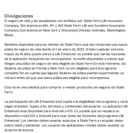
Divulgaciones
El seguro de vida y las anualidades son emitidos por State Farm Life Insurance
Company. (Sin licencia en MA, NY y WI) State Farm Life and Accident Assurance
Company (con licencia en New York y Wisconsin) Oficinas centrales, Bloomington,
Illinois.
Beneficio disponible para los clientes de State Farm que han comprado una nueva
póliza de seguro de vida desde el 1 de enero de 2022. Si bien cualquier persona
mayor de 18 años puede unirse a Life Enhanced, es posible que ciertas funciones
de la aplicación, incluyendo las recompensas, no estén disponibles a menos que
tengas una póliza de seguro de vida elegible de State Farm.En este momento, los
titulares de póliza en Florida y New York no son elegibles para el programa
completo.Ten en cuenta que algunos titulares de póliza pueden experimentar un
retraso antes de que una nueva póliza sea elegible para recompensas.
Esto no es una solicitud para comprar o vender productos de seguros de State
Farm.
La participación de Life Enhanced está sujeta a la elegibilidad del programa y varía
según el estado. Sujeto a los términos y condiciones del acuerdo. La aplicación Life
Enhanced está disponible para Android e iOS. Es posible que se requiera un
dispositivo móvil iOS o Android para usar todas las funciones del programa Life
Enhanced. Los clientes deben aceptar autorizar a State Farm a recopilar datos
sobre salud y bienestar. Los usuarios de aplicaciones móviles deben aceptar un
acuerdo de licencia.