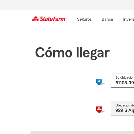
Seguros
Banca
Inver
Comienzo
del
contenido
Cómo llegar
principal
Su ubicació
Ubicación d