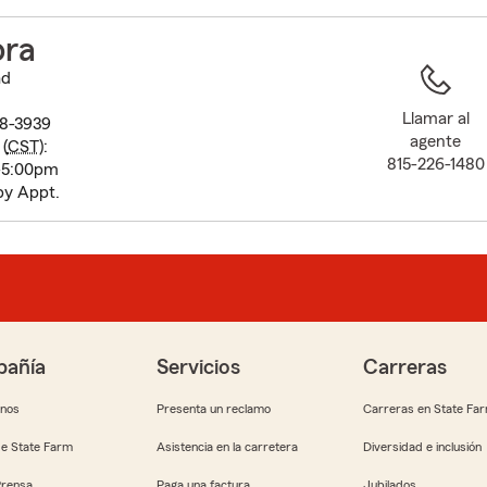
to
before
ora
map.
ad
Llamar al
08-3939
agente
(
CST
):
815-226-1480
-5:00pm
by Appt.
añía
Servicios
Carreras
anos
Presenta un reclamo
Carreras en State Fa
e State Farm
Asistencia en la carretera
Diversidad e inclusión
Prensa
Paga una factura
Jubilados