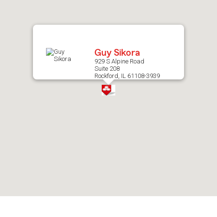
after
map.
Guy Sikora
929 S Alpine Road
Suite 208
Rockford, IL 61108-3939
Skip