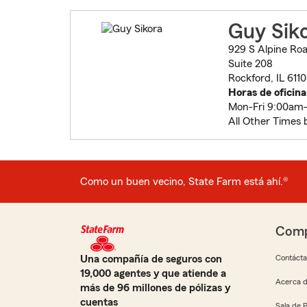
Guy Sik
929 S Alpine Ro
Suite 208
Rockford, IL 611
Horas de oficina
Mon-Fri 9:00am
All Other Times 
Como un buen vecino, State Farm está ahí.®
Comp
Una compañía de seguros con
Contáct
19,000 agentes y que atiende a
Acerca d
más de 96 millones de pólizas y
cuentas
Sala de 