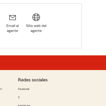
Email al
Sitio web del
agente
agente
Redes sociales
rm
Facebook
X
Instagram