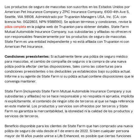
Los productos de seguro de mascotas son suscritos en los Estados Unidos por
American Pet Insurance Company y ZPIC Insurance Company, 6100-4th Ave S,
Seattle, WA 98108. Administrado por Trupanion Managers USA, Inc. (CA: con
licencia No. 0G22803, NPN 9588590). Se aplican términos y condiciones, revise la
póliza completa
en la página web de Trupanion para obtener detalles. State Farm
Mutual Automobile Insurance Company, sus subsidiarias y afiliadas no ofrecen ni
son responsables financieramente por los productos de seguro de mascotas.
State Farm es una entidad independiente y no está afiliada con Trupanion ni con
American Pet Insurance.
Condiciones preexistentes:
Si actualmente tiene una póliza de seguro médico
para mascotas, el cambio de compañía de seguros o la compra de una nueva
póliza podría afectar ciertas disposiciones, tales como las coberturas para
condiciones preexistentes o los deducibles ya establecidos bajo su póliza actual.
Informe a su agente de State Farm si su póliza actual contiene disposiciones que le
convenga mantener.
State Farm (incluyendo State Farm Mutual Automobile Insurance Company y sus
subsidiarias y afiliadas) no se hace responsable y no respalda ni aprueba, implícita
ni explícitamente, el contenido de ningún sitio de terceros al que se haga referencia
en este material. Los productos y servicios son ofrecidos por terceros y State
Farm no garantiza la mercantabilidad, la idoneidad ni la calidad de los productos y
servicios de terceros.
Beneficio disponible para los clientes de State Farm que han comprado una nueva
póliza de seguro de vida desde el 1 de enero de 2022. Si bien cualquier persona
mayor de 18 años puede unirse a Life Enhanced, es posible que ciertas funciones