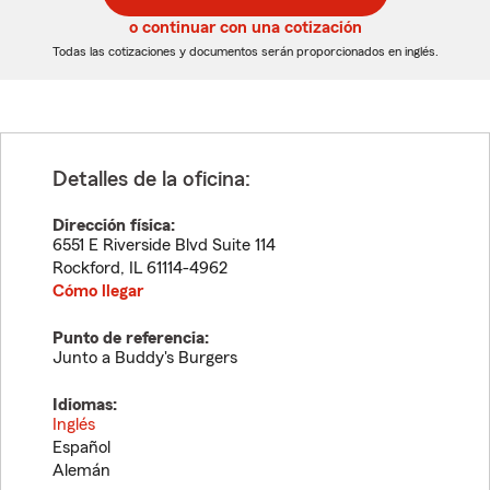
5
5
o continuar con una cotización
dígitos
dígitos
Todas las cotizaciones y documentos serán proporcionados en inglés.
Detalles de la oficina:
Dirección física:
6551 E Riverside Blvd Suite 114
Rockford
,
IL
61114-4962
Cómo llegar
Punto de referencia:
Junto a Buddy's Burgers
Idiomas:
Inglés
Español
Alemán