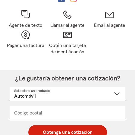
Agente de texto
Llamar al agente
Email al agente
Pagar una factura
Obtén una tarjeta
de identificación
¿Le gustaría obtener una cotización?
Seleccione un producto
Seleccione
un
nombre
de
producto
del
Código postal
Ingresa
Ingresa
_____
menú
un
un
desplegable
código
código
postal
postal
Obtenga una cotización
de
de