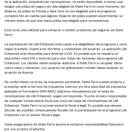
de la aplicación, incluyendo las recompensas, no estén disponibles a menos que
tengas una póliza de seguro de vida elegible de State Farm.En este momento, los
titulares de póliza en Florida y New York no son elegibles para el programa
completo.Ten en cuenta que algunos titulares de póliza pueden experimentar un
retraso antes de que una nueva póliza sea elegible para recompensas.
Esto no es una solicitud para comprar o vender productos de seguros de State
Farm.
La participación de Life Enhanced está sujeta a la elegibilidad del programa y varía
según el estado. Sujeto a los términos y condiciones del acuerdo. La aplicación Life
Enhanced está disponible para Android e iOS. Es posible que se requiera un
dispositivo móvil iOS o Android para usar todas las funciones del programa Life
Enhanced. Los clientes deben aceptar autorizar a State Farm a recopilar datos
sobre salud y bienestar. Los usuarios de aplicaciones móviles deben aceptar un
acuerdo de licencia.
De conformidad con la ley de impuestos pertinente, State Farm puede enviarte y
presentar ante el Servicio de Impuestos Internos y/u otra autoridad de impuestos
aplicable un Formulario 1099-MISC (ingresos misceláneos) por el canje de
recompensas de Life Enhanced, según corresponda. Tú eres el único responsable
de cualquier consecuencia fiscal que surja del canje de recompensas de Life
Enhanced. State Farm no provee asesoría fiscal ni legal. Es posible que desees
discutir las posibles consecuencias fiscales de tu participación en el programa Life
Enhanced con un asesor fiscal o legal.
Cada aseguradora de State Farm asume la exclusiva responsabilidad financiera
por sus propios productos.