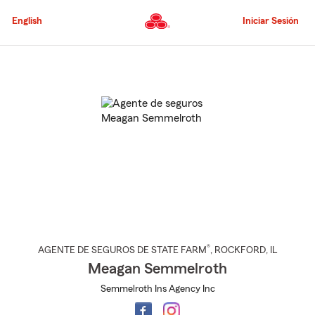
Pasar
al
English
Iniciar Sesión
contenido
principal
Comienzo
del
contenido
principal
®
AGENTE DE SEGUROS DE STATE FARM
,
ROCKFORD
, IL
Meagan Semmelroth
Semmelroth Ins Agency Inc