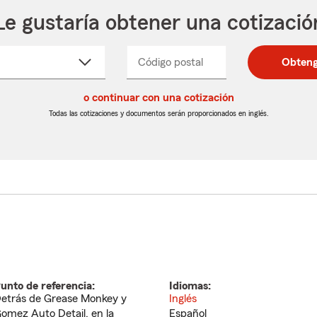
Le gustaría obtener una cotizació
cione
Código postal
Ingresa
Ingresa
Obteng
_____
un
un
re
código
código
cto
o continuar con una cotización
postal
postal
de
de
Todas las cotizaciones y documentos serán proporcionados en inglés.
egable
5
5
dígitos
dígitos
unto de referencia:
Idiomas:
etrás de Grease Monkey y
Inglés
omez Auto Detail, en la
Español