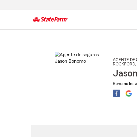
Comienzo
del
contenido
principal
AGENTE DE 
ROCKFORD
,
Jaso
Bonomo Ins a