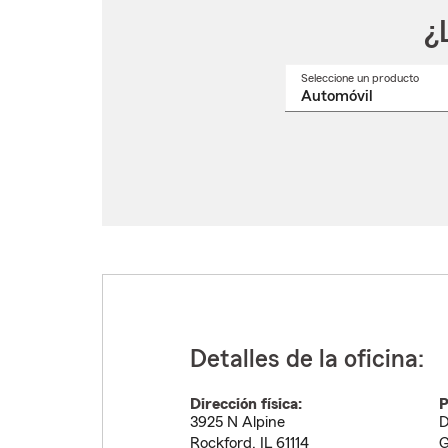
¿
Seleccione un producto
Selec
un
nomb
de
produ
del
menú
despl
Detalles de la oficina:
Dirección física:
P
3925 N Alpine
D
Rockford
,
IL
61114
G