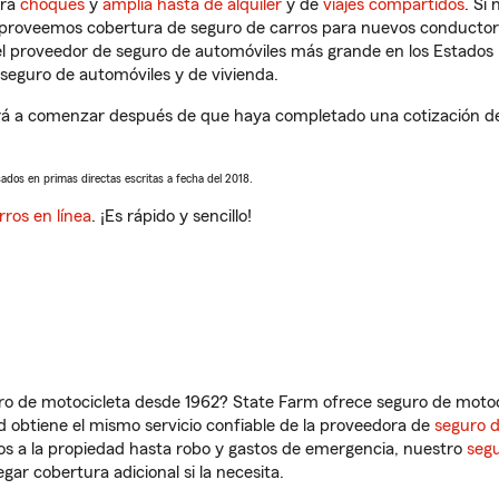
tra
choques
y
amplia hasta de alquiler
y de
viajes compartidos
. Si
s proveemos cobertura de seguro de carros para nuevos conductores
l proveedor de seguro de automóviles más grande en los Estados
seguro de automóviles y de vivienda.
á a comenzar después de que haya completado una cotización de s
sados en primas directas escritas a fecha del 2018.
rros en línea
. ¡Es rápido y sencillo!
ro de motocicleta desde 1962? State Farm ofrece seguro de motoci
 obtiene el mismo servicio confiable de la proveedora de
seguro 
os a la propiedad hasta robo y gastos de emergencia, nuestro
segu
gar cobertura adicional si la necesita.