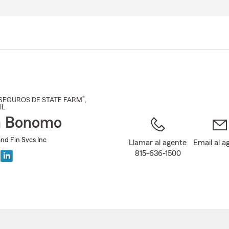
Pasar
al
contenido
principal
®
SEGUROS DE STATE FARM
,
 IL
n Bonomo
nd Fin Svcs Inc
Llamar al agente
Email al a
815-636-1500