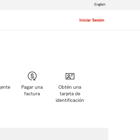
English
Iniciar Sesión
gente
Pagar una
Obtén una
factura
tarjeta de
identificación