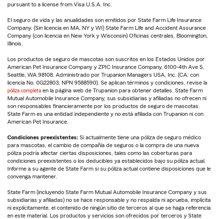
pursuant to a license from Visa U.S.A. Inc.
El seguro de vida y las anualidades son emitidos por State Farm Life Insurance
Company. (Sin licencia en MA, NY y WI) State Farm Life and Accident Assurance
Company (con licencia en New York y Wisconsin) Oficinas centrales, Bloomington,
Illinois.
Los productos de seguro de mascotas son suscritos en los Estados Unidos por
American Pet Insurance Company y ZPIC Insurance Company, 6100-4th Ave S,
Seattle, WA 98108. Administrado por Trupanion Managers USA, Inc. (CA: con
licencia No. 0G22803, NPN 9588590). Se aplican términos y condiciones, revise la
póliza completa
en la página web de Trupanion para obtener detalles. State Farm
Mutual Automobile Insurance Company, sus subsidiarias y afiliadas no ofrecen ni
son responsables financieramente por los productos de seguro de mascotas.
State Farm es una entidad independiente y no está afiliada con Trupanion ni con
American Pet Insurance.
Condiciones preexistentes:
Si actualmente tiene una póliza de seguro médico
para mascotas, el cambio de compañía de seguros o la compra de una nueva
póliza podría afectar ciertas disposiciones, tales como las coberturas para
condiciones preexistentes o los deducibles ya establecidos bajo su póliza actual.
Informe a su agente de State Farm si su póliza actual contiene disposiciones que le
convenga mantener.
State Farm (incluyendo State Farm Mutual Automobile Insurance Company y sus
subsidiarias y afiliadas) no se hace responsable y no respalda ni aprueba, implícita
ni explícitamente, el contenido de ningún sitio de terceros al que se haga referencia
en este material. Los productos y servicios son ofrecidos por terceros y State