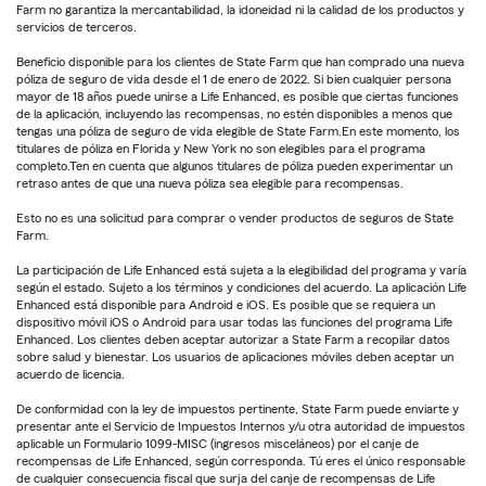
Farm no garantiza la mercantabilidad, la idoneidad ni la calidad de los productos y
servicios de terceros.
Beneficio disponible para los clientes de State Farm que han comprado una nueva
póliza de seguro de vida desde el 1 de enero de 2022. Si bien cualquier persona
mayor de 18 años puede unirse a Life Enhanced, es posible que ciertas funciones
de la aplicación, incluyendo las recompensas, no estén disponibles a menos que
tengas una póliza de seguro de vida elegible de State Farm.En este momento, los
titulares de póliza en Florida y New York no son elegibles para el programa
completo.Ten en cuenta que algunos titulares de póliza pueden experimentar un
retraso antes de que una nueva póliza sea elegible para recompensas.
Esto no es una solicitud para comprar o vender productos de seguros de State
Farm.
La participación de Life Enhanced está sujeta a la elegibilidad del programa y varía
según el estado. Sujeto a los términos y condiciones del acuerdo. La aplicación Life
Enhanced está disponible para Android e iOS. Es posible que se requiera un
dispositivo móvil iOS o Android para usar todas las funciones del programa Life
Enhanced. Los clientes deben aceptar autorizar a State Farm a recopilar datos
sobre salud y bienestar. Los usuarios de aplicaciones móviles deben aceptar un
acuerdo de licencia.
De conformidad con la ley de impuestos pertinente, State Farm puede enviarte y
presentar ante el Servicio de Impuestos Internos y/u otra autoridad de impuestos
aplicable un Formulario 1099-MISC (ingresos misceláneos) por el canje de
recompensas de Life Enhanced, según corresponda. Tú eres el único responsable
de cualquier consecuencia fiscal que surja del canje de recompensas de Life