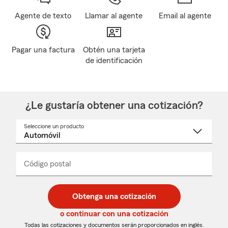
Agente de texto
Llamar al agente
Email al agente
Pagar una factura
Obtén una tarjeta
de identificación
¿Le gustaría obtener una cotización?
Seleccione un producto
Seleccione
un
nombre
de
producto
del
Código postal
Ingresa
Ingresa
_____
menú
un
un
desplegable
código
código
postal
postal
Obtenga una cotización
de
de
5
5
o continuar con una cotización
dígitos
dígitos
Todas las cotizaciones y documentos serán proporcionados en inglés.