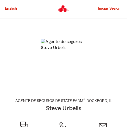
Pasar
al
English
Iniciar Sesión
contenido
principal
Comienzo
del
contenido
principal
®
AGENTE DE SEGUROS DE STATE FARM
,
ROCKFORD
, IL
Steve Urbelis