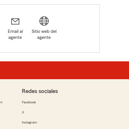
Email al
Sitio web del
agente
agente
Redes sociales
rm
Facebook
X
Instagram