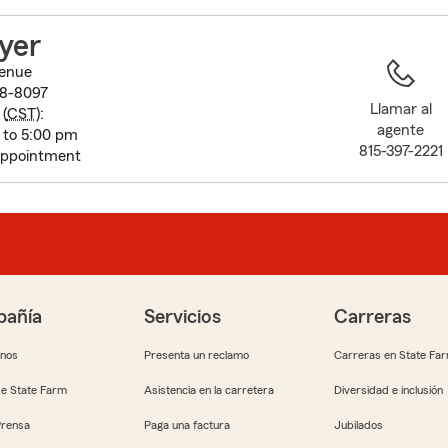
to
before
yer
map.
venue
08-8097
Llamar al
(
CST
):
agente
 to 5:00 pm
815-397-2221
appointment
añía
Servicios
Carreras
anos
Presenta un reclamo
Carreras en State Fa
e State Farm
Asistencia en la carretera
Diversidad e inclusión
Prensa
Paga una factura
Jubilados