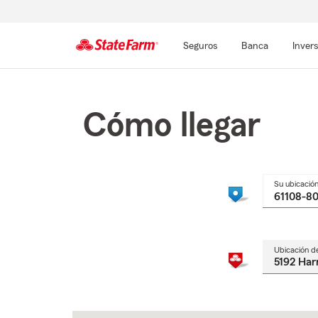
Seguros
Banca
Inver
Comienzo
del
contenido
Cómo llegar
principal
Su ubicació
Ubicación d