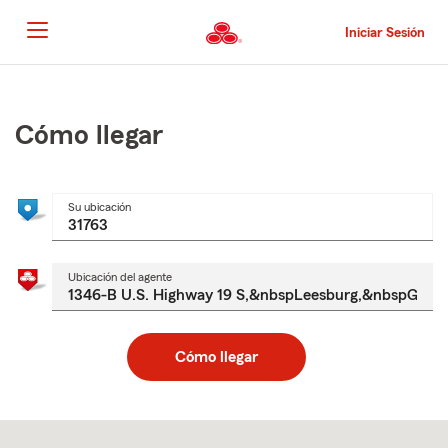
Pasar
al
Iniciar Sesión
contenido
principal
Comienzo
del
contenido
Cómo llegar
principal
Su ubicación
Ubicación del agente
Cómo llegar
Skip
to
after