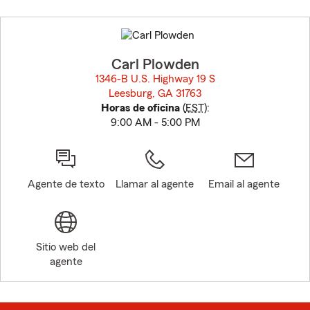
Skip
to
before
map.
Carl Plowden
1346-B U.S. Highway 19 S
Leesburg, GA 31763
opens in new window
Horas de oficina
(
EST
):
9:00 AM - 5:00 PM
Agente de texto
Llamar al agente
Email al agente
Sitio web del
agente