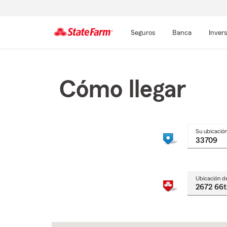
Seguros
Banca
Inver
Comienzo
del
contenido
Cómo llegar
principal
Su ubicació
Ubicación d