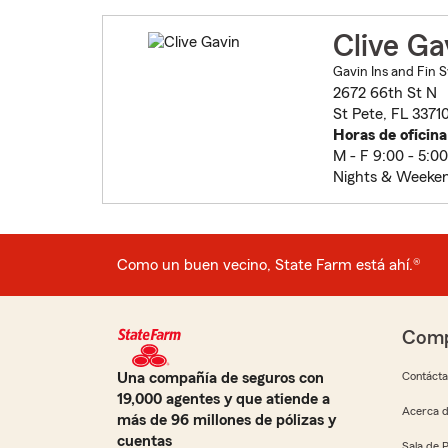
Clive Ga
Gavin Ins and Fin S
2672 66th St N
St Pete, FL 3371
Horas de oficina
M - F 9:00 - 5:0
Nights & Weeken
Como un buen vecino, State Farm está ahí.®
Comp
Una compañía de seguros con
Contáct
19,000 agentes y que atiende a
Acerca d
más de 96 millones de pólizas y
cuentas
Sala de 