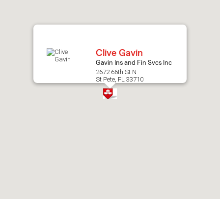
after
map.
Clive Gavin
Gavin Ins and Fin Svcs Inc
2672 66th St N
St Pete, FL 33710
Skip