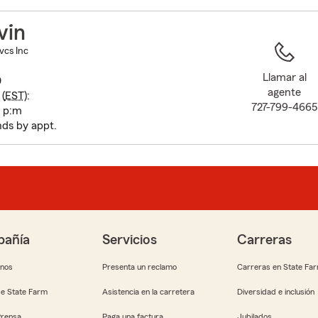
to
before
vin
map.
vcs Inc
Llamar al
0
agente
(
EST
):
727-799-4665
0 p:m
ds by appt.
añía
Servicios
Carreras
anos
Presenta un reclamo
Carreras en State Fa
e State Farm
Asistencia en la carretera
Diversidad e inclusión
Prensa
Paga una factura
Jubilados