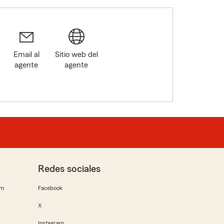
Email al
Sitio web del
agente
agente
Redes sociales
rm
Facebook
X
Instagram