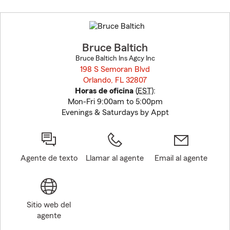
Skip
to
before
map.
Bruce Baltich
Bruce Baltich Ins Agcy Inc
198 S Semoran Blvd
Orlando, FL 32807
opens in new window
Horas de oficina
(
EST
):
Mon-Fri 9:00am to 5:00pm
Evenings & Saturdays by Appt
Agente de texto
Llamar al agente
Email al agente
Sitio web del
agente