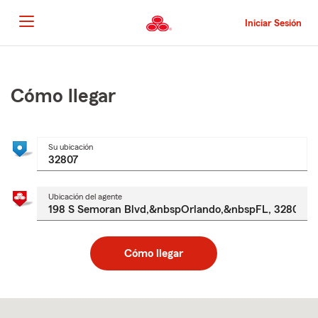
Pasar
al
Iniciar Sesión
contenido
principal
Comienzo
del
contenido
Cómo llegar
principal
Su ubicación
Ubicación del agente
Cómo llegar
Skip
to
after