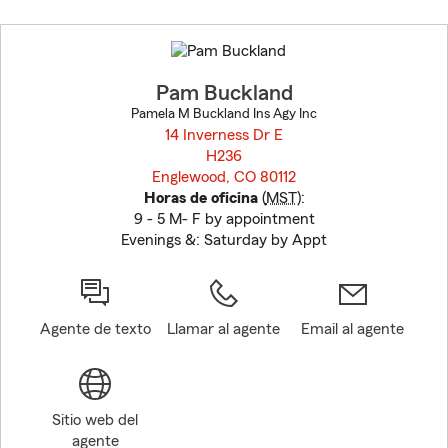
Skip
to
before
map.
Pam Buckland
Pamela M Buckland Ins Agy Inc
14 Inverness Dr E
H236
Englewood, CO 80112
opens in new window
Horas de oficina
(
MST
):
9 - 5 M- F by appointment
Evenings &: Saturday by Appt
Agente de texto
Llamar al agente
Email al agente
Sitio web del
agente