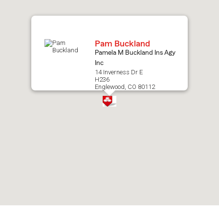
map.
Pam Buckland
Pamela M Buckland Ins Agy
Inc
14 Inverness Dr E
H236
Englewood, CO 80112