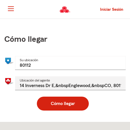
Pasar
al
Iniciar Sesión
contenido
principal
Comienzo
del
contenido
Cómo llegar
principal
Su ubicación
Ubicación del agente
Cómo llegar
Skip
to
after