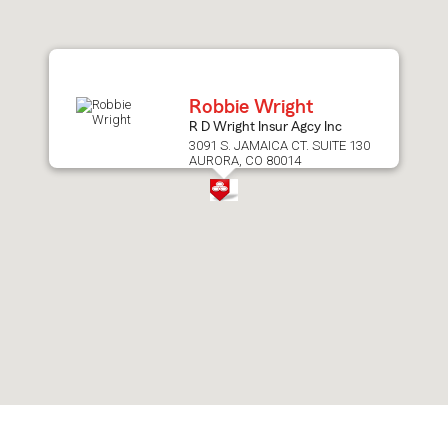
after
map.
Robbie Wright
R D Wright Insur Agcy Inc
3091 S. JAMAICA CT. SUITE 130
AURORA, CO 80014
Skip