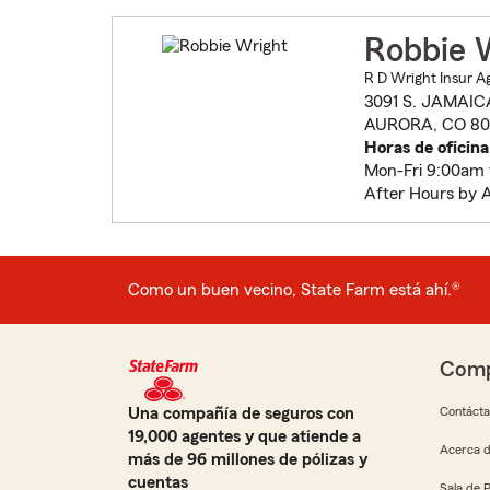
Robbie 
R D Wright Insur A
3091 S. JAMAICA
AURORA, CO 80
Horas de oficina
Mon-Fri 9:00am
After Hours by 
Como un buen vecino, State Farm está ahí.®
Comp
Una compañía de seguros con
Contáct
19,000 agentes y que atiende a
Acerca d
más de 96 millones de pólizas y
cuentas
Sala de 