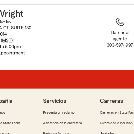
to
before
Wright
map.
gcy Inc
 CT. SUITE 130
Llamar al
014
agente
(
MST
):
303-597-1997
 to 5:00pm
Appointment
añía
Servicios
Carreras
anos
Presenta un reclamo
Carreras en State Fa
e State Farm
Asistencia en la carretera
Diversidad e inclusión
Prensa
Paga una factura
Jubilados