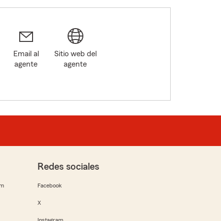
Email al
Sitio web del
agente
agente
Redes sociales
rm
Facebook
X
Instagram