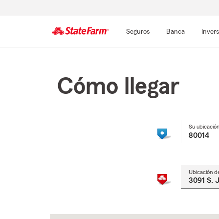
Seguros
Banca
Inver
Comienzo
del
contenido
Cómo llegar
principal
Su ubicació
Ubicación d