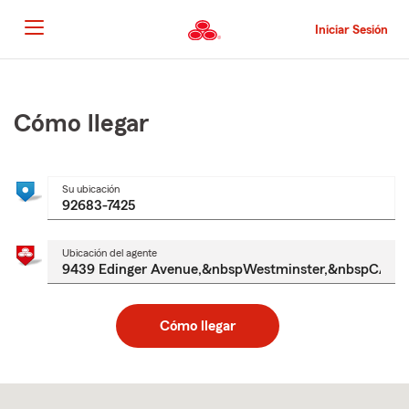
Pasar
al
Iniciar Sesión
contenido
principal
Comienzo
del
contenido
Cómo llegar
principal
Su ubicación
Ubicación del agente
Cómo llegar
Skip
to
after