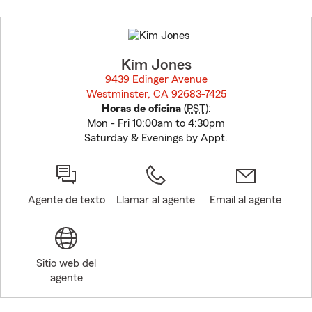
Skip
to
before
map.
Kim Jones
9439 Edinger Avenue
Westminster, CA 92683-7425
opens in new window
Horas de oficina
(
PST
):
Mon - Fri 10:00am to 4:30pm
Saturday & Evenings by Appt.
Agente de texto
Llamar al agente
Email al agente
Sitio web del
agente