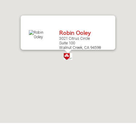
after
map.
Robin Ooley
3021 Citrus Circle
Suite 100
Walnut Creek, CA 94598
Skip