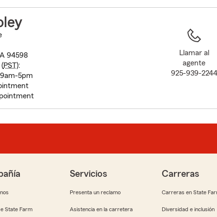
to
before
oley
map.
e
Llamar al
CA 94598
agente
(
PST
):
925-939-224
y 9am-5pm
ointment
pointment
añía
Servicios
Carreras
anos
Presenta un reclamo
Carreras en State Fa
e State Farm
Asistencia en la carretera
Diversidad e inclusión