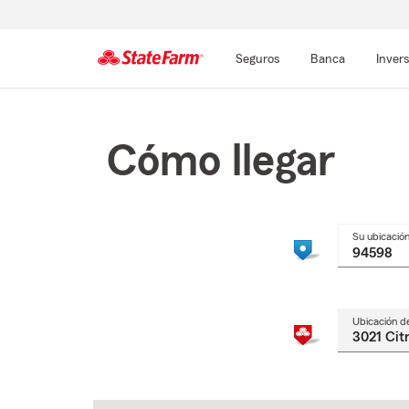
Seguros
Banca
Inver
Comienzo
del
contenido
Cómo llegar
principal
Su ubicació
Ubicación d