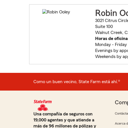
Robin O
3021 Citrus Circl
Suite 100
Walnut Creek, 
Horas de oficina
Monday - Frida
Evenings by app
Weekends by ap
Como un buen vecino, State Farm está ahí.®
Comp
Una compañía de seguros con
Contáct
19,000 agentes y que atiende a
Acerca d
más de 96 millones de pólizas y