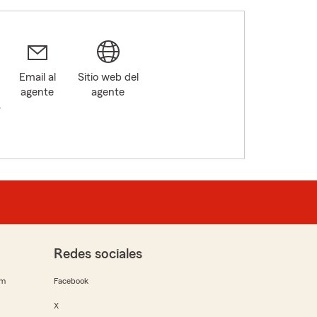
Email al
Sitio web del
agente
agente
4
Redes sociales
rm
Facebook
X