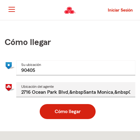
Pasar
al
Iniciar Sesión
contenido
principal
Comienzo
del
contenido
Cómo llegar
principal
Su ubicación
Ubicación del agente
Cómo llegar
Skip
to
after