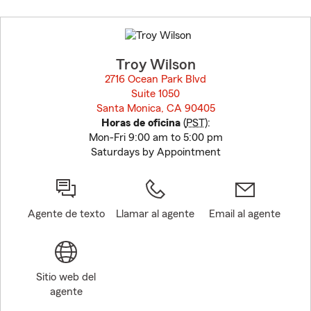
Skip
to
before
map.
Troy Wilson
2716 Ocean Park Blvd
Suite 1050
Santa Monica, CA 90405
opens in new window
Horas de oficina
(
PST
):
Mon-Fri 9:00 am to 5:00 pm
Saturdays by Appointment
Agente de texto
Llamar al agente
Email al agente
Sitio web del
agente