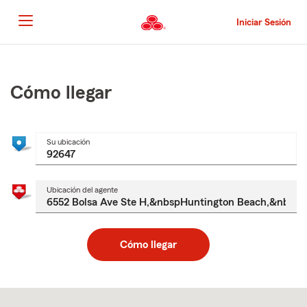
Pasar
al
Iniciar Sesión
contenido
principal
Comienzo
del
contenido
Cómo llegar
principal
Su ubicación
Ubicación del agente
Cómo llegar
Skip
to
after