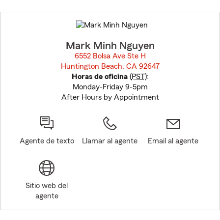
Skip
to
before
map.
Mark Minh Nguyen
6552 Bolsa Ave Ste H
Huntington Beach, CA 92647
opens in new window
Horas de oficina
(
PST
):
Monday-Friday 9-5pm
After Hours by Appointment
Agente de texto
Llamar al agente
Email al agente
Sitio web del
agente