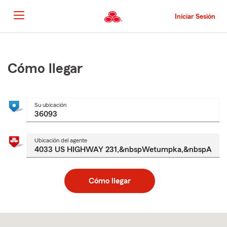
Pasar
al
Iniciar Sesión
contenido
principal
Comienzo
del
contenido
Cómo llegar
principal
Su ubicación
Ubicación del agente
Cómo llegar
Skip
to
after