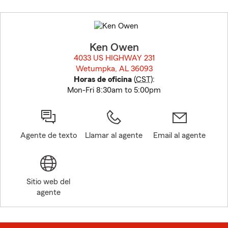
Skip
to
before
map.
Ken Owen
4033 US HIGHWAY 231
Wetumpka, AL 36093
opens in new window
Horas de oficina
(
CST
):
Mon-Fri 8:30am to 5:00pm
Agente de texto
Llamar al agente
Email al agente
Sitio web del
agente