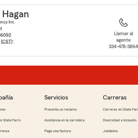
to
before
 Hagan
map.
ncy Inc
t
Llamar al
36092
agente
(
CST
):
334-478-386
añía
Servicios
Carreras
anos
Presenta un reclamo
Carreras en State Fa
e State Farm
Asistencia en la carretera
Diversidad e inclusión
Prensa
Paga una factura
Jubilados