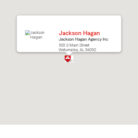
after
map.
Jackson Hagan
Jackson Hagan Agency Inc
503 S Main Street
Wetumpka, AL 36092
Skip