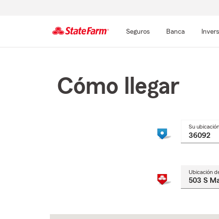
Seguros
Banca
Inver
Comienzo
del
contenido
Cómo llegar
principal
Su ubicació
Ubicación d