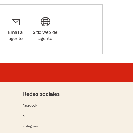
Email al
Sitio web del
agente
agente
4
Redes sociales
rm
Facebook
X
Instagram