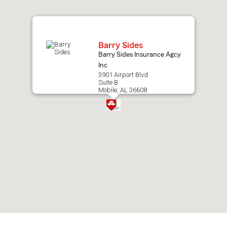
map.
Barry Sides
Barry Sides Insurance Agcy
Inc
3901 Airport Blvd
Suite B
Mobile, AL 36608