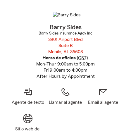
Skip
to
before
map.
Barry Sides
Barry Sides Insurance Agcy Inc
3901 Airport Blvd
Suite B
Mobile, AL 36608
opens in new window
Horas de oficina
(
CST
):
Mon-Thur 9:00am to 5:00pm
Fri 9:00am to 4:00pm
After Hours by Appointment
Agente de texto
Llamar al agente
Email al agente
Sitio web del