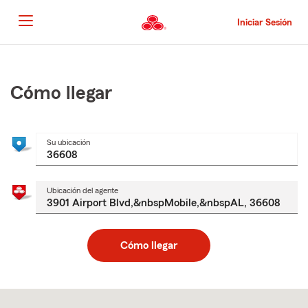
Pasar
al
Iniciar Sesión
contenido
principal
Comienzo
del
contenido
Cómo llegar
principal
Su ubicación
Ubicación del agente
Cómo llegar
Skip
to
after