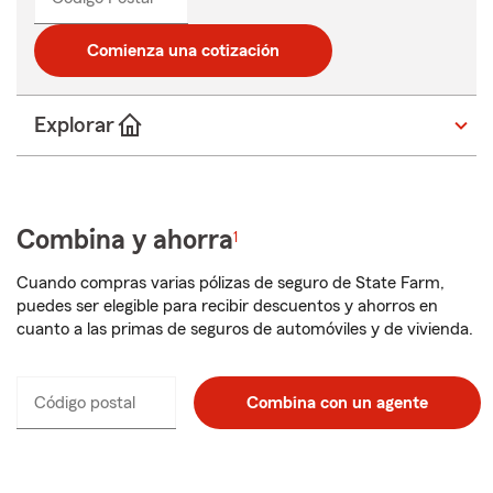
_____
un
código
Comienza una cotización
postal
de
5
dígitos
Explorar
Combina y ahorra
1
Cuando compras varias pólizas de seguro de State Farm,
puedes ser elegible para recibir descuentos y ahorros en
cuanto a las primas de seguros de automóviles y de vivienda.
Código postal
Ingresa
Combina con un agente
_____
un
código
postal
de