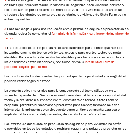
2
Return
State Farm sigue ofreciendo descuentos a clientes propietarios de vivienda
elegibles que hayan instalado un sistema de seguridad para viviendas calificado.
to
Los descuentos por el sistema de monitoreo ADT para viviendas que antes se
reference
ofrecían a los clientes de seguro de propietarios de vivienda de State Farm ya no
están disponibles.
3
Return
Para ser elegible para una reducción en tus primas de seguro de propietarios de
vivienda, deberás completar el
to
formulario de información y certificación de instalación de
techos
reference
.
4
Return
Las reducciones en las primas no están disponibles para techos que han sido
instalados encima de techos existentes, excepto para ciertos techos de metal
to
elegibles. Para una lista de productos elegibles para techos y los estados donde
reference
los descuentos están disponibles, por favor, revisa la
lista de State Farm de
productos elegibles para techos
.
Los nombres de los descuentos, los porcentajes, la disponibilidad y la elegibilidad
podrían variar según el estado.
La elección de los materiales para la construcción del techo utilizados en tu
vivienda depende de ti. Siempre es una buena idea hablar sobre la seguridad del
techo y la resistencia al impacto con tu contratista de techos. State Farm no
respalda, garantiza ni recomienda productos para techos; tampoco se debe
interpretar la aplicación de un descuento como un tipo de garantía expresa o
implícita del fabricante, del proveedor, del instalador o de State Farm.
Las ofertas de descuento en productos de seguridad para viviendas no están
disponibles en todos los estados y podrían requerir una póliza de propietarios de