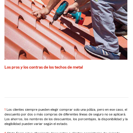
Los pros y los contras de los techos de metal
1
Return
Los clientes siempre pueden elegir comprar solo una póliza, pero en ese caso, el
descuento por dos o más compras de diferentes líneas de seguro no se aplicará.
to
Los ahorros, los nombres de los descuentos, los porcentajes, la disponibilidad y la
reference
elegibilidad pueden variar según el estado.