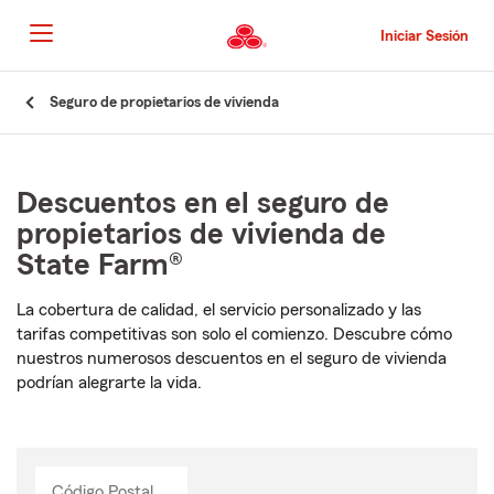
Pasar
al
Iniciar Sesión
contenido
principal
Comienzo
Seguro de propietarios de vivienda
del
contenido
principal
Descuentos en el seguro de
propietarios de vivienda de
State Farm®
La cobertura de calidad, el servicio personalizado y las
tarifas competitivas son solo el comienzo. Descubre cómo
nuestros numerosos descuentos en el seguro de vivienda
podrían alegrarte la vida.
Código Postal
Ingresa