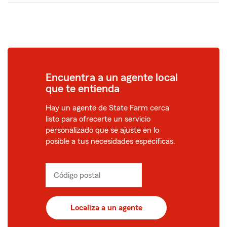
Encuentra a un agente local
que te entienda
Hay un agente de State Farm cerca
listo para ofrecerte un servicio
personalizado que se ajuste en lo
posible a tus necesidades específicas.
Código postal
Ingresa
_____
un
código
postal
Localiza a un agente
de
5