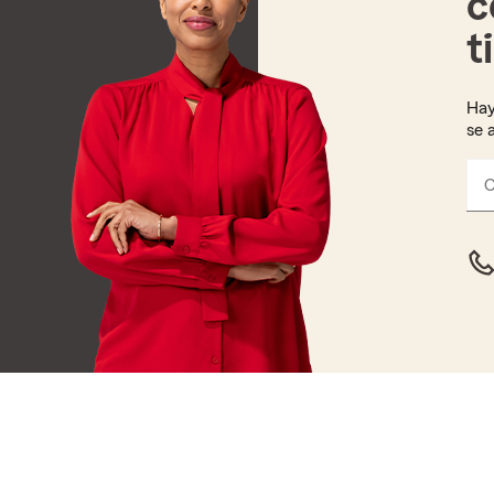
c
t
Hay
se 
C