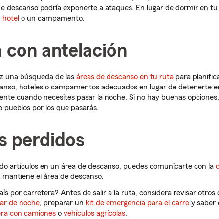
de descanso podría exponerte a ataques. En lugar de dormir en tu
n
hotel
o un campamento.
a con antelación
haz una búsqueda de las
áreas de descanso en tu ruta
para planific
nso, hoteles o campamentos adecuados en lugar de detenerte en l
ente cuando necesites pasar la noche. Si no hay buenas opciones,
o pueblos por los que pasarás.
s perdidos
ado artículos en un área de descanso, puedes comunicarte con la
o
 mantiene el área de descanso.
aís por carretera? Antes de salir a la ruta, considera revisar otros
ar de noche
, preparar un
kit de emergencia para el carro
y saber 
era con camiones
o
vehículos agrícolas
.