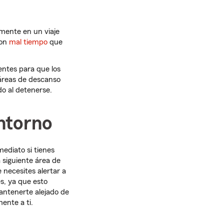
mente en un viaje
con
mal tiempo
que
entes para que los
s áreas de descanso
do al detenerse.
entorno
mediato si tienes
a siguiente área de
necesites alertar a
s, ya que esto
antenerte alejado de
ente a ti.