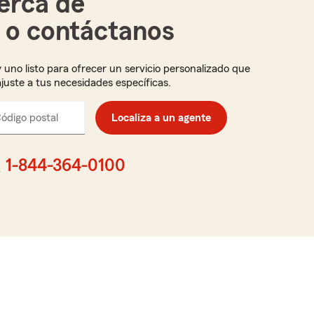
erca de
i o contáctanos
 uno listo para ofrecer un servicio personalizado que
ajuste a tus necesidades específicas.
ódigo postal
Ingresa
Localiza a un agente
el
código
postal
1-844-364-0100
de
cinco
dígitos