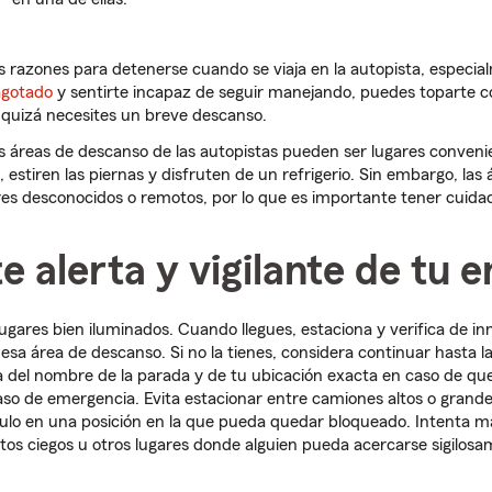
razones para detenerse cuando se viaja en la autopista, especial
agotado
y sentirte incapaz de seguir manejando, puedes toparte 
, o quizá necesites un breve descanso.
as áreas de descanso de las autopistas pueden ser lugares conveni
, estiren las piernas y disfruten de un refrigerio. Sin embargo, la
res desconocidos o remotos, por lo que es importante tener cuida
 alerta y vigilante de tu 
ugares bien iluminados. Cuando llegues, estaciona y verifica de in
esa área de descanso. Si no la tienes, considera continuar hasta l
del nombre de la parada y de tu ubicación exacta en caso de que 
aso de emergencia. Evita estacionar entre camiones altos o grande
culo en una posición en la que pueda quedar bloqueado. Intenta m
tos ciegos u otros lugares donde alguien pueda acercarse sigilosam