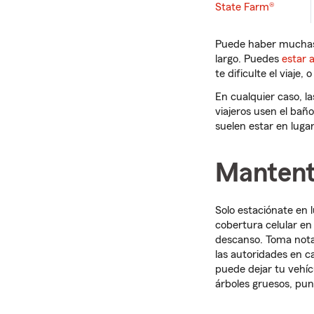
State Farm®
Puede haber muchas 
largo. Puedes
estar 
te dificulte el viaje
En cualquier caso, l
viajeros usen el baño
suelen estar en luga
Mantente
Solo estaciónate en l
cobertura celular en 
descanso. Toma nota 
las autoridades en c
puede dejar tu vehí
árboles gruesos, pun