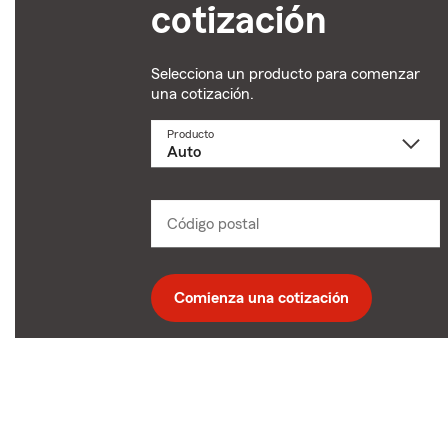
cotización
Selecciona un producto para comenzar
una cotización.
Producto
Selecciona
un
producto
name
from
dropdown
Código postal
Ingresa
un
código
postal
de
Comienza una cotización
5
dígitos