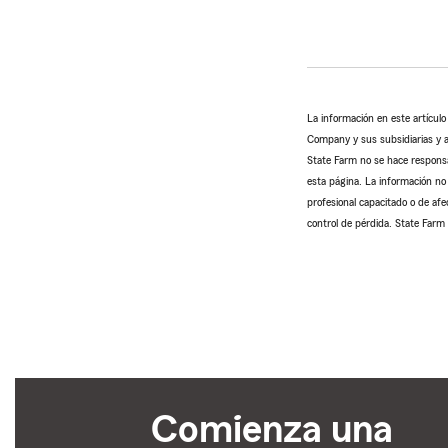
La información en este artícul
Company y sus subsidiarias y af
State Farm no se hace responsab
esta página. La información no 
profesional capacitado o de afe
control de pérdida. State Farm 
Comienza una