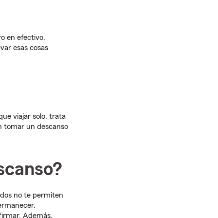
o en efectivo,
levar esas cosas
e viajar solo, trata
en tomar un descanso
escanso?
ados no te permiten
permanecer.
nfirmar. Además,