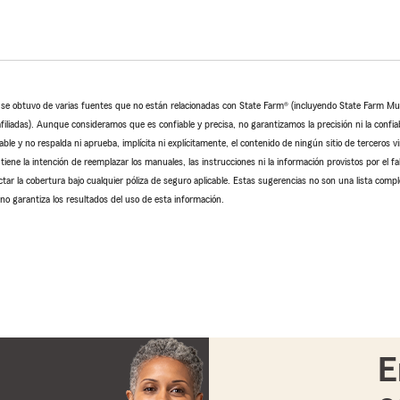
o se obtuvo de varias fuentes que no están relacionadas con State Farm® (incluyendo State Farm M
iliadas). Aunque consideramos que es confiable y precisa, no garantizamos la precisión ni la confiab
le y no respalda ni aprueba, implícita ni explícitamente, el contenido de ningún sitio de terceros v
tiene la intención de reemplazar los manuales, las instrucciones ni la información provistos por el fa
ctar la cobertura bajo cualquier póliza de seguro aplicable. Estas sugerencias no son una lista comp
no garantiza los resultados del uso de esta información.
E