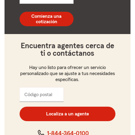
un
código
postal
Comienza una
de
cotización
5
dígitos
Encuentra agentes cerca de
ti o contáctanos
Hay uno listo para ofrecer un servicio
personalizado que se ajuste a tus necesidades
específicas.
Código postal
Ingresa
el
código
postal
Localiza a un agente
de
cinco
dígitos
1-844-364-0100