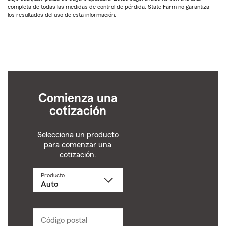
completa de todas las medidas de control de pérdida. State Farm no garantiza
los resultados del uso de esta información.
Comienza una
cotización
Selecciona un producto
para comenzar una
cotización.
Producto
Selecciona
un
producto
name
from
dropdown
Código postal
Ingresa