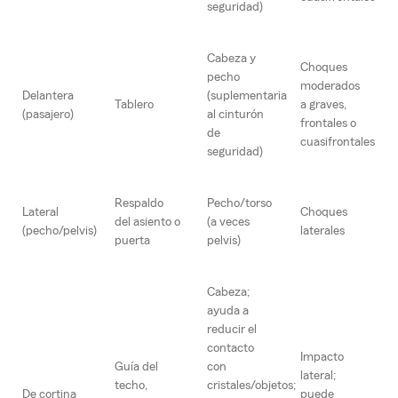
seguridad)
Cabeza y
Choques
pecho
moderados
Delantera
(suplementaria
Tablero
a graves,
(pasajero)
al cinturón
frontales o
de
cuasifrontales
seguridad)
Respaldo
Pecho/torso
Lateral
Choques
del asiento o
(a veces
(pecho/pelvis)
laterales
puerta
pelvis)
Cabeza;
ayuda a
reducir el
contacto
Impacto
Guía del
con
lateral;
techo,
cristales/objetos;
De cortina
puede