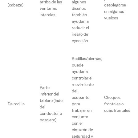
arriba de las
algunos
(cabeza)
desplegarse
ventanas
diseños
en algunos
laterales
también
vuelcos
ayudan a
reducir el
riesgo de
eyección
Rodillas/piernas;
puede
ayudar a
controlar el
movimiento
Parte
del
inferior del
ocupante
Choques
tablero (lado
De rodilla
para
frontales o
del
trabajar en
cuasifrontales
conductor o
conjunto
pasajero)
con el
cinturón de
seguridad y