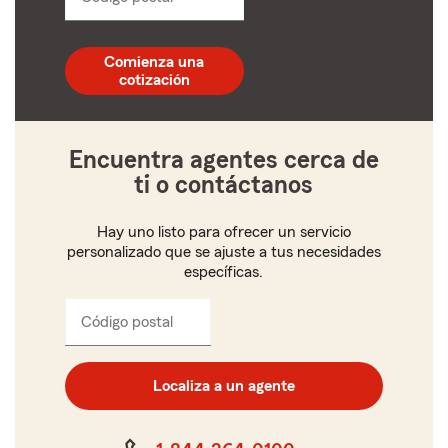
un
código
postal
Comienza una
de
cotización
5
dígitos
Encuentra agentes cerca de
ti o contáctanos
Hay uno listo para ofrecer un servicio
personalizado que se ajuste a tus necesidades
específicas.
Código postal
Ingresa
el
código
postal
Localiza a un agente
de
cinco
dígitos