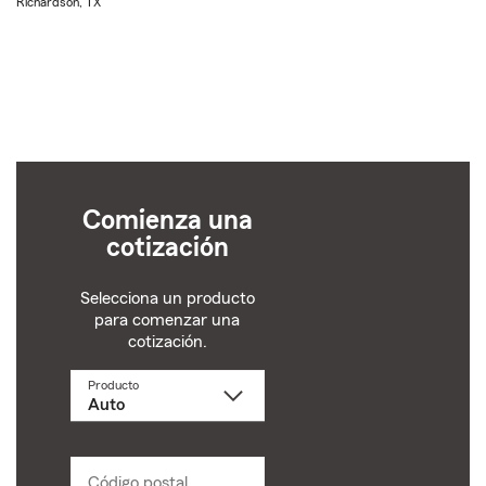
Richardson, TX
Comienza una
cotización
Selecciona un producto
para comenzar una
cotización.
Producto
Selecciona
un
producto
name
from
dropdown
Código postal
Ingresa