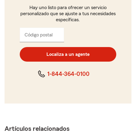
Hay uno listo para ofrecer un servicio
personalizado que se ajuste a tus necesidades
específicas.
Código postal
Ingresa
el
código
postal
Localiza a un agente
de
cinco
dígitos
1-844-364-0100
Artículos relacionados