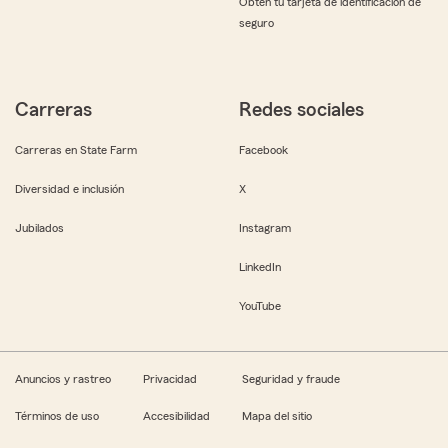
Obtén tu tarjeta de identificación de
seguro
Carreras
Redes sociales
Carreras en State Farm
Facebook
Diversidad e inclusión
X
Jubilados
Instagram
LinkedIn
YouTube
Anuncios y rastreo
Privacidad
Seguridad y fraude
Términos de uso
Accesibilidad
Mapa del sitio