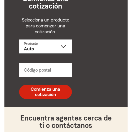
cotización
Selecciona un producto
para comenzar una
cotización.
Producto
Selecciona
un
producto
name
from
dropdown
Código postal
Ingresa
un
código
postal
Comienza una
de
cotización
5
dígitos
Encuentra agentes cerca de
ti o contáctanos