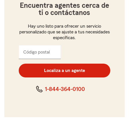
Encuentra agentes cerca de
ti o contáctanos
Hay uno listo para ofrecer un servicio
personalizado que se ajuste a tus necesidades
específicas.
Código postal
Ingresa
el
código
postal
Localiza a un agente
de
cinco
dígitos
1-844-364-0100