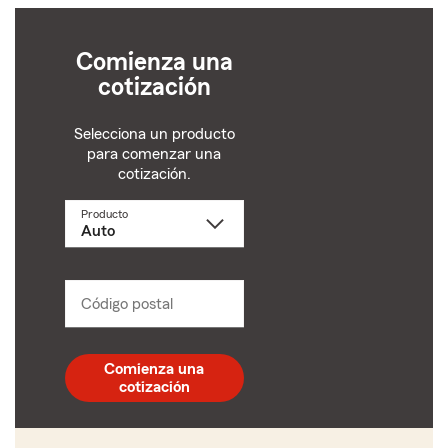
Comienza una
cotización
Selecciona un producto
para comenzar una
cotización.
Producto
Selecciona
un
producto
name
from
dropdown
Código postal
Ingresa
un
código
postal
Comienza una
de
cotización
5
dígitos