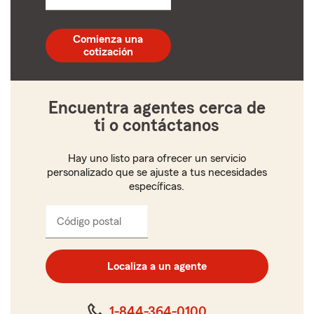
un
código
postal
Comienza una
de
cotización
5
dígitos
Encuentra agentes cerca de
ti o contáctanos
Hay uno listo para ofrecer un servicio
personalizado que se ajuste a tus necesidades
específicas.
Código postal
Ingresa
el
código
postal
Localiza a un agente
de
cinco
dígitos
1-844-364-0100