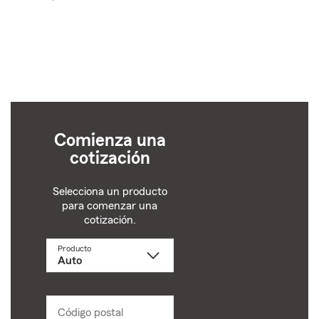
Comienza una
cotización
Selecciona un producto
para comenzar una
cotización.
Producto
Selecciona
un
producto
name
from
dropdown
Código postal
Ingresa