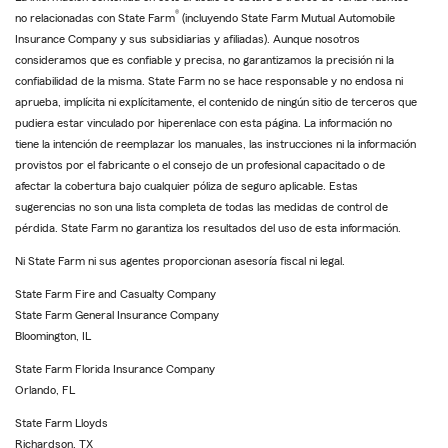
®
no relacionadas con State Farm
(incluyendo State Farm Mutual Automobile
Insurance Company y sus subsidiarias y afiliadas). Aunque nosotros
consideramos que es confiable y precisa, no garantizamos la precisión ni la
confiabilidad de la misma. State Farm no se hace responsable y no endosa ni
aprueba, implícita ni explícitamente, el contenido de ningún sitio de terceros que
pudiera estar vinculado por hiperenlace con esta página. La información no
tiene la intención de reemplazar los manuales, las instrucciones ni la información
provistos por el fabricante o el consejo de un profesional capacitado o de
afectar la cobertura bajo cualquier póliza de seguro aplicable. Estas
sugerencias no son una lista completa de todas las medidas de control de
pérdida. State Farm no garantiza los resultados del uso de esta información.
Ni State Farm ni sus agentes proporcionan asesoría fiscal ni legal.
State Farm Fire and Casualty Company
State Farm General Insurance Company
Bloomington, IL
State Farm Florida Insurance Company
Orlando, FL
State Farm Lloyds
Richardson, TX