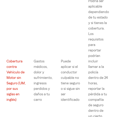
Podría ser
aplicable
dependiendo
de tu estado
y si tienes la
cobertura.
Los
requisitos
para
reportar
podrían
Cobertura
Gastos
Puede
incluir
contra
médicos,
aplicar si el
llamar a la
Vehículo de
dolor y
conductor
policía
Motor sin
sufrimiento,
culpable no
dentro de 24
Seguro (UM,
ingresos
tiene seguro
horas,
por sus
perdidos y
o si sigue sin
reportar la
siglas en
daños a tu
ser
pérdida a tu
inglés)
carro
identificado
compañía
de seguro
dentro de
un cierto