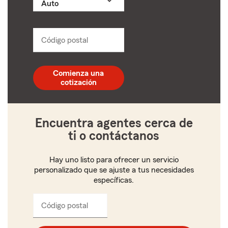
un
producto
name
from
dropdown
Código postal
Ingresa
un
código
postal
Comienza una
de
cotización
5
dígitos
Encuentra agentes cerca de
ti o contáctanos
Hay uno listo para ofrecer un servicio
personalizado que se ajuste a tus necesidades
específicas.
Código postal
Ingresa
el
código