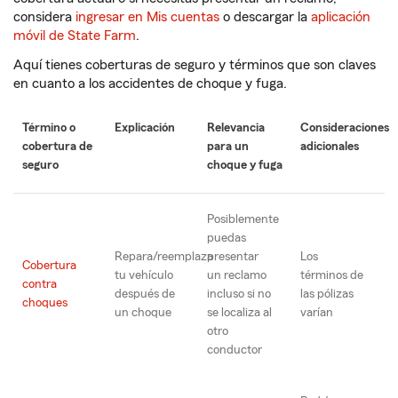
considera
ingresar en Mis cuentas
o descargar la
aplicación
móvil de State Farm
.
Aquí tienes coberturas de seguro y términos que son claves
en cuanto a los accidentes de choque y fuga.
Término o
Explicación
Relevancia
Consideraciones
cobertura de
para un
adicionales
seguro
choque y fuga
Posiblemente
puedas
Repara/reemplaza
presentar
Los
Cobertura
tu vehículo
un reclamo
términos de
contra
después de
incluso si no
las pólizas
choques
un choque
se localiza al
varían
otro
conductor