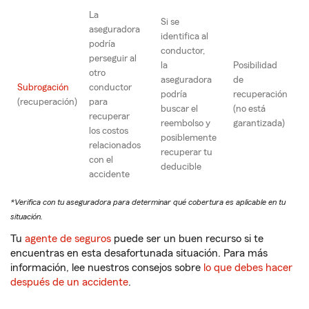
La
Si se
aseguradora
identifica al
podría
conductor,
perseguir al
la
Posibilidad
otro
aseguradora
de
Subrogación
conductor
podría
recuperación
(recuperación)
para
buscar el
(no está
recuperar
reembolso y
garantizada)
los costos
posiblemente
relacionados
recuperar tu
con el
deducible
accidente
*Verifica con tu aseguradora para determinar qué cobertura es aplicable en tu
situación.
Tu
agente de seguros
puede ser un buen recurso si te
encuentras en esta desafortunada situación. Para más
información, lee nuestros consejos sobre
lo que debes hacer
después de un accidente
.