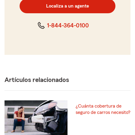
postal
Localiza a un agente
de
cinco
dígitos
1-844-364-0100
Artículos relacionados
¿Cuánta cobertura de
seguro de carros necesito?