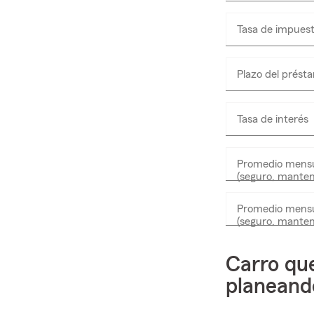
Tasa de impuest
Plazo del prést
Tasa de interés
Promedio mensu
(seguro, manten
Promedio mensu
(seguro, manten
Carro qu
planeand