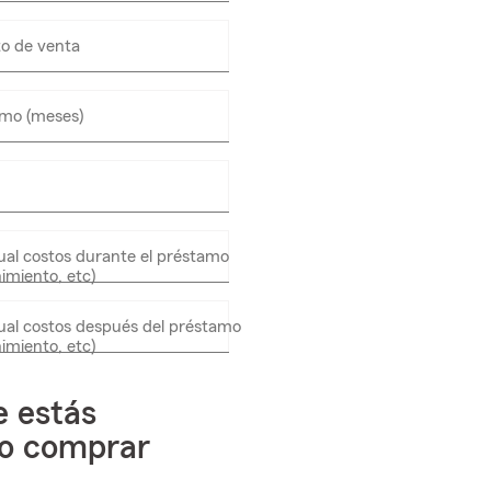
only
o de venta
amo (meses)
al costos durante el préstamo
imiento, etc)
Enter
numbers
only
al costos después del préstamo
imiento, etc)
Enter
numbers
only
e estás
o comprar