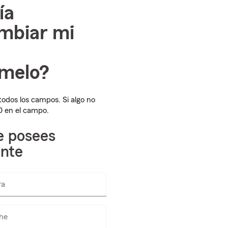
ía
ambiar mi
melo?
 todos los campos. Si algo no
 0 en el campo.
e posees
nte
ra
Enter
numbers
only
he
Enter
numbers