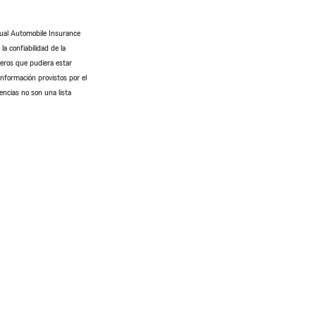
tual Automobile Insurance
a confiabilidad de la
ceros que pudiera estar
información provistos por el
encias no son una lista