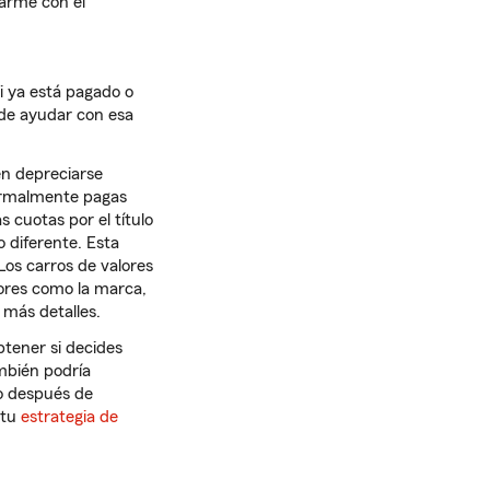
arme con el
si ya está pagado o
ede ayudar con esa
en depreciarse
ormalmente pagas
 cuotas por el título
 diferente. Esta
Los carros de valores
tores como la marca,
 más detalles.
btener si decides
mbién podría
o después de
 tu
estrategia de