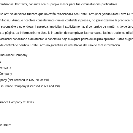
antizadas. Por favor, consulta con tu propio asesor para tus circunstancias particulares.
o se obtuvo de varias fuentes que no están relacionadas con State Farm (incluyendo State Farm Mu
iliadas). Aunque nosotros consideramos que es confiable y precisa, no garantizamos la precisión ni l
sponsable y no endosa ni aprueba, implícita ni explícitamente, el contenido de ningún sitio de ter
sta página. La información no tiene la intención de reemplazar los manuales, las instrucciones ni la 
rofesional capacitado o de afectar la cobertura bajo cualquier póliza de seguro aplicable. Estas suger
de control de pérdida. State Farm no garantiza los resultados del uso de esta información.
e Insurance Company
y
 Company
 Company
pany (Not licensed in MA, NY or WI)
 Assurance Company (Licensed in NY and WI)
urance Company of Texas
 Company