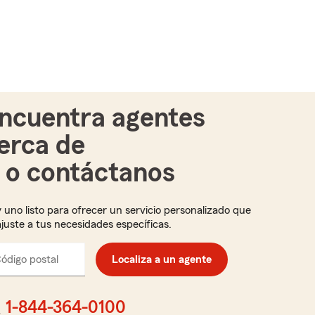
ncuentra agentes
erca de
i o contáctanos
 uno listo para ofrecer un servicio personalizado que
ajuste a tus necesidades específicas.
ódigo postal
Ingresa
Localiza a un agente
el
código
postal
1-844-364-0100
de