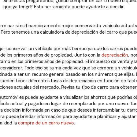
Si te estás preguntando, ¿debo comprar un carro nuevo o qued
que ya tengo? Esta herramienta puede ayudarte a decidir.
terminar si es financieramente mejor conservar tu vehículo actual 
. Pero tenemos una calculadora de depreciación del carro que pu
ejor conservar un vehículo por más tiempo ya que los carros pued
de los primeros años de propiedad. Junto con la
depreciación
, n
tamo en los primeros años de propiedad. El impuesto de venta y las
 considerar. Todo eso se suma cada vez que se compra un vehículo
tinada a ser un recurso general basado en los números que elijas. 
 pueden tener diferentes tasas de depreciación en función de fac
iciones actuales del mercado. Revisa tu tipo de carro para obtener
automóviles puede ayudarte a visualizar los ahorros que podrías o
ículo actual y pagado en lugar de reemplazarlo por uno nuevo. Ta
a decisión informada en caso de que desees intercambiar tu carr
ora puede brindar información para ayudarte a planificar y ajustar
alidad la
compra de un carro nuevo
.