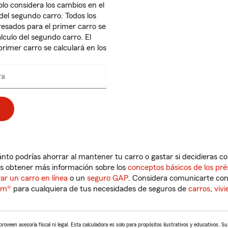
olo considera los cambios en el
el segundo carro. Todos los
esados para el primer carro se
álculo del segundo carro. El
primer carro se calculará en los
ra
Enter
numbers
only
to podrías ahorrar al mantener tu carro o gastar si decidieras c
as obtener más información sobre los
conceptos básicos de los pr
r un carro en línea
o un
seguro GAP
. Considera comunicarte co
rm®
para cualquiera de tus necesidades de seguros de
carros
,
viv
oveen asesoría fiscal ni legal. Esta calculadora es solo para propósitos ilustrativos y educativos. Su 