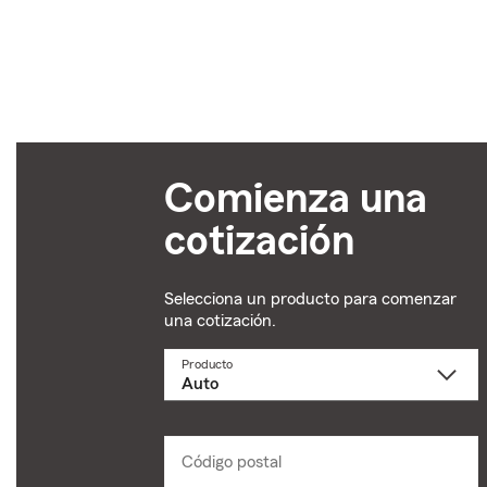
Comienza una
cotización
Selecciona un producto para comenzar
una cotización.
Producto
Selecciona
un
producto
name
from
dropdown
Código postal
Ingresa
un