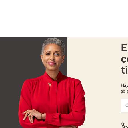
E
c
t
Hay
se 
C