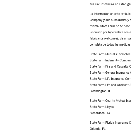
tus circunstancias no están gar
La información en este artícul
Company y sus subsidiarias y af
misma. State Farm no se hace re
vinculado por hiperenlace con e
fabricante o el consejo de un p
completa de todas las medidas 
State Farm Mutual Automobil
State Farm Indemnity Compan
State Farm Fire and Casualty
State Farm General Insurance
State Farm Life Insurance Com
State Farm Life and Accident
Bloomington, IL
State Farm County Mutual Ins
State Farm Lloyds
Richardson, TX
State Farm Florida Insurance
Orlando, FL