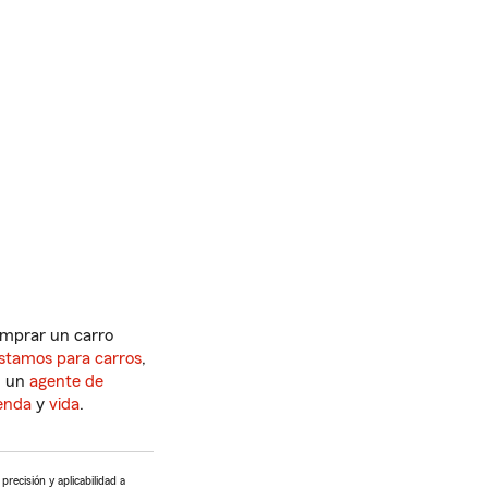
omprar un carro
éstamos para carros
,
n un
agente de
ienda
y
vida
.
precisión y aplicabilidad a