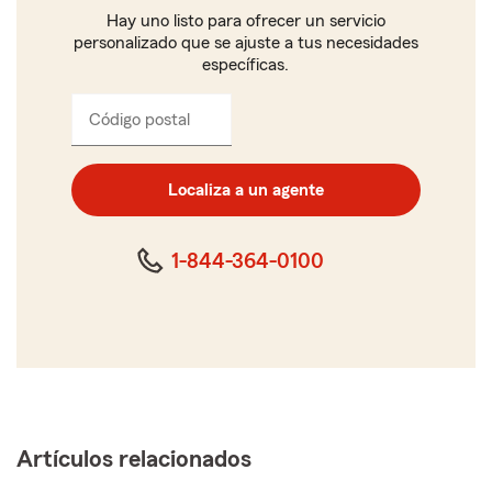
Hay uno listo para ofrecer un servicio
personalizado que se ajuste a tus necesidades
específicas.
Código postal
Ingresa
el
código
postal
Localiza a un agente
de
cinco
dígitos
1-844-364-0100
Artículos relacionados