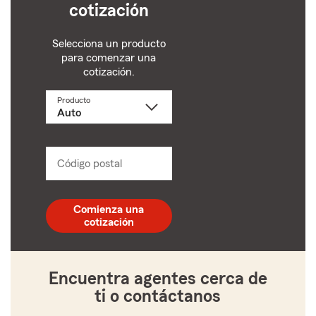
cotización
Selecciona un producto
para comenzar una
cotización.
Producto
Selecciona
un
producto
name
from
dropdown
Código postal
Ingresa
un
código
postal
Comienza una
de
cotización
5
dígitos
Encuentra agentes cerca de
ti o contáctanos