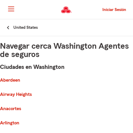
Pasar
al
Iniciar Sesión
contenido
principal
Comienzo
United States
del
contenido
principal
Navegar cerca Washington Agentes
de seguros
Ciudades en Washington
e list of cities is broken up into 3 separate lists alphabetically
First List with 42 Cities
Aberdeen
Airway Heights
Anacortes
Arlington