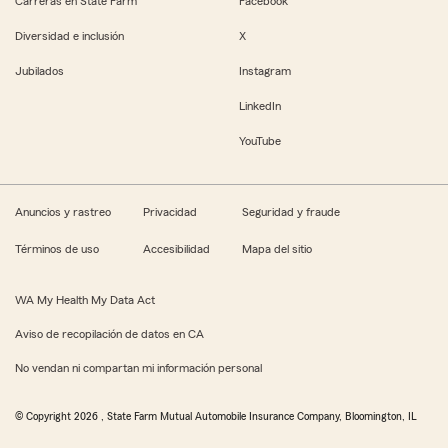
Carreras en State Farm
Facebook
Diversidad e inclusión
X
Jubilados
Instagram
LinkedIn
YouTube
Anuncios y rastreo
Privacidad
Seguridad y fraude
Términos de uso
Accesibilidad
Mapa del sitio
WA My Health My Data Act
Aviso de recopilación de datos en CA
No vendan ni compartan mi información personal
© Copyright
2026
, State Farm Mutual Automobile Insurance Company, Bloomington, IL