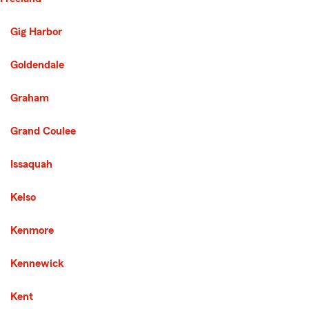
Second List with 42 Cities
Gig Harbor
Goldendale
Graham
Grand Coulee
Issaquah
Kelso
Kenmore
Kennewick
Kent