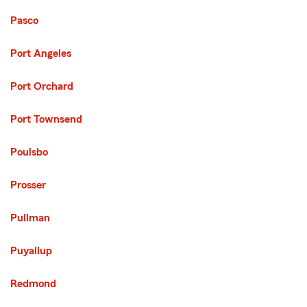
Pasco
Port Angeles
Port Orchard
Port Townsend
Poulsbo
Third List with 41 Cities
Prosser
Pullman
Puyallup
Redmond