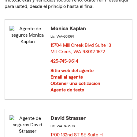
motocicletas y vehículos todoterreno. State Farm está aquí
para usted, desde el principio hasta el final.
Monica Kaplan
Lic: WA-801074
15704 Mill Creek Blvd Suite 13
Mill Creek, WA 98012-1572
opens in new window
425-745-9614
Sitio web del agente
Email al agente
Obtener una cotización
Agente de texto
David Strasser
Lic: WA-743698
1700 132nd ST SE Suite H