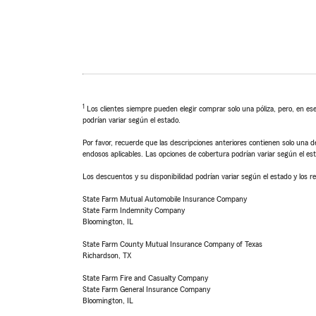
1
Los clientes siempre pueden elegir comprar solo una póliza, pero, en ese
podrían variar según el estado.
Por favor, recuerde que las descripciones anteriores contienen solo una de
endosos aplicables. Las opciones de cobertura podrían variar según el es
Los descuentos y su disponibilidad podrían variar según el estado y los re
State Farm Mutual Automobile Insurance Company
State Farm Indemnity Company
Bloomington, IL
State Farm County Mutual Insurance Company of Texas
Richardson, TX
State Farm Fire and Casualty Company
State Farm General Insurance Company
Bloomington, IL