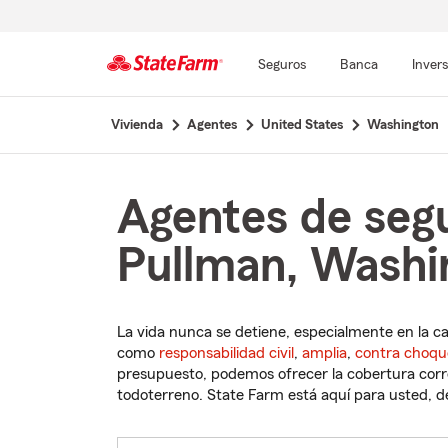
Seguros
Banca
Inver
Comienzo
Vivienda
Agentes
United States
Washington
del
contenido
principal
Agentes de seg
Pullman, Washi
La vida nunca se detiene, especialmente en la c
como
responsabilidad civil
,
amplia
,
contra choqu
presupuesto, podemos ofrecer la cobertura corre
todoterreno. State Farm está aquí para usted, des