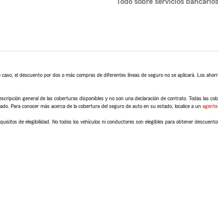
Todo sobre servicios bancario
 caso, el descuento por dos o más compras de diferentes líneas de seguro no se aplicará. Los ahorro
scripción general de las coberturas disponibles y no son una declaración de contrato. Todas las cober
tado. Para conocer más acerca de la cobertura del seguro de auto en su estado, localice a un
agente
quisitos de elegibilidad. No todos los vehículos ni conductores son elegibles para obtener descuento