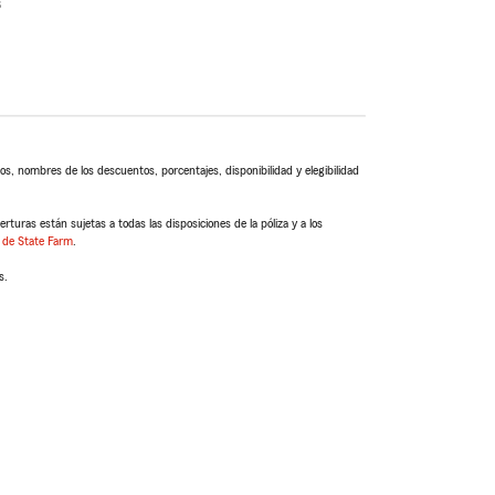
s
s, nombres de los descuentos, porcentajes, disponibilidad y elegibilidad
turas están sujetas a todas las disposiciones de la póliza y a los
 de State Farm
.
s.