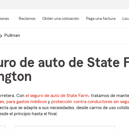
Pasar
al
siones
Reclamos
Obtén una cotización
Paga una factura
Loc
contenido
principal
Pullman
uro de auto de State 
ngton
arretera. Con
el seguro de auto de State Farm
, tratamos de mant
es
,
para gastos médicos
y
protección contra conductores sin seg
cta que se adapte a sus necesidades, desde carros de uso cotidian
de el principio hasta el final.