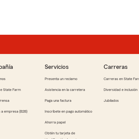
añía
Servicios
Carreras
anos
Presenta un reclamo
Carreras en State Fa
e State Farm
Asistencia en la carretera
Diversidad e inclusión
Prensa
Paga una factura
Jubilados
 a empresa (B2B)
Inscríbete en pago automático
Ahorra papel
Obtén tu tarjeta de