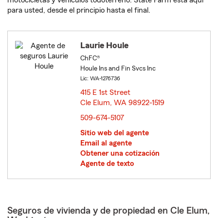
motocicletas y vehículos todoterreno. State Farm está aquí
para usted, desde el principio hasta el final.
Laurie Houle
ChFC®
Houle Ins and Fin Svcs Inc
Lic: WA-1276736
415 E 1st Street
Cle Elum, WA 98922-1519
opens in new window
509-674-5107
Sitio web del agente
Email al agente
Obtener una cotización
Agente de texto
Seguros de vivienda y de propiedad en Cle Elum,