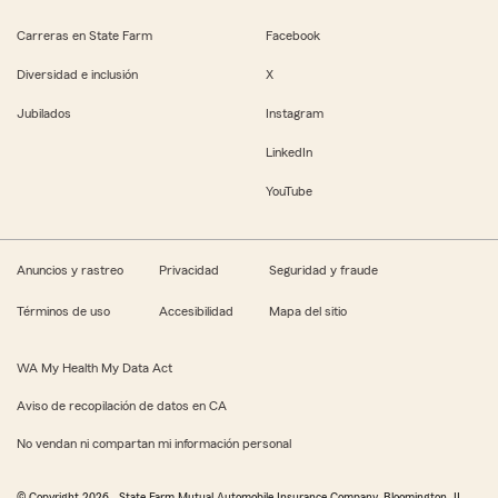
Carreras en State Farm
Facebook
Diversidad e inclusión
X
Jubilados
Instagram
LinkedIn
YouTube
Anuncios y rastreo
Privacidad
Seguridad y fraude
Términos de uso
Accesibilidad
Mapa del sitio
WA My Health My Data Act
Aviso de recopilación de datos en CA
No vendan ni compartan mi información personal
© Copyright
2026
, State Farm Mutual Automobile Insurance Company, Bloomington, IL