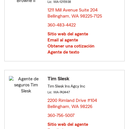
Lic: WA-1215938
1211 Mill Avenue Suite 204
Bellingham, WA 98225-7125
opens in new window
360-483-4422
Sitio web del agente
Email al agente
Obtener una cotización
Agente de texto
Tim Slesk
Tim Slesk Ins Agcy Inc
Lic: WA-742447
2200 Rimland Drive #104
Bellingham, WA 98226
opens in new window
360-756-5007
Sitio web del agente