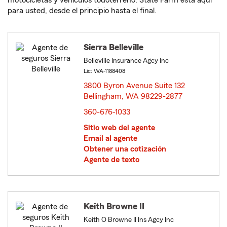
motocicletas y vehículos todoterreno. State Farm está aquí
para usted, desde el principio hasta el final.
Sierra Belleville
Belleville Insurance Agcy Inc
Lic: WA-1188408
3800 Byron Avenue Suite 132
Bellingham, WA 98229-2877
opens in new window
360-676-1033
Sitio web del agente
Email al agente
Obtener una cotización
Agente de texto
Keith Browne II
Keith O Browne II Ins Agcy Inc