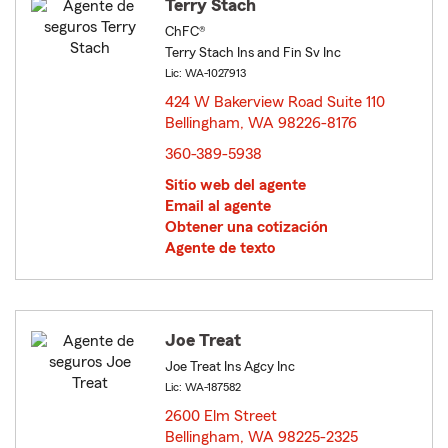
Terry Stach
ChFC®
Terry Stach Ins and Fin Sv Inc
Lic: WA-1027913
424 W Bakerview Road Suite 110
Bellingham, WA 98226-8176
opens in new window
360-389-5938
Sitio web del agente
Email al agente
Obtener una cotización
Agente de texto
Joe Treat
Joe Treat Ins Agcy Inc
Lic: WA-187582
2600 Elm Street
Bellingham, WA 98225-2325
opens in new window