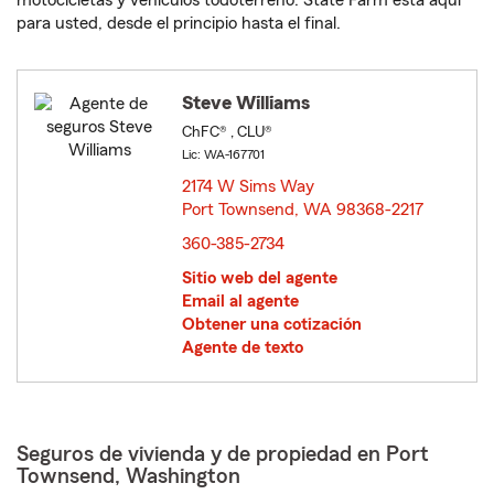
motocicletas y vehículos todoterreno. State Farm está aquí
para usted, desde el principio hasta el final.
Steve Williams
ChFC® , CLU®
Lic: WA-167701
2174 W Sims Way
Port Townsend, WA 98368-2217
opens in new window
360-385-2734
Sitio web del agente
Email al agente
Obtener una cotización
Agente de texto
Seguros de vivienda y de propiedad en Port
Townsend, Washington