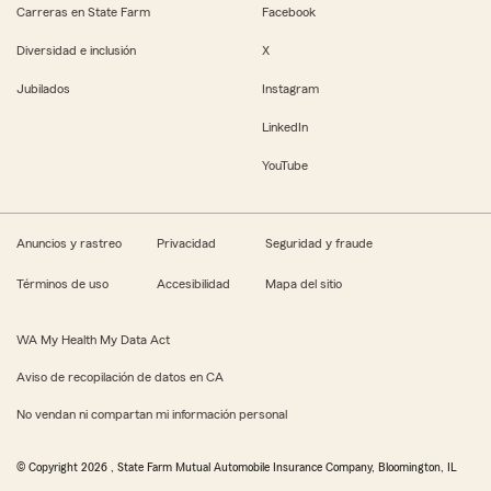
Carreras en State Farm
Facebook
Diversidad e inclusión
X
Jubilados
Instagram
LinkedIn
YouTube
Anuncios y rastreo
Privacidad
Seguridad y fraude
Términos de uso
Accesibilidad
Mapa del sitio
WA My Health My Data Act
Aviso de recopilación de datos en CA
No vendan ni compartan mi información personal
© Copyright
2026
, State Farm Mutual Automobile Insurance Company, Bloomington, IL