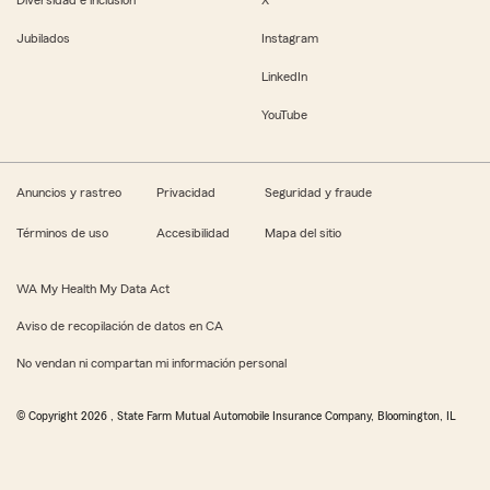
Diversidad e inclusión
X
Jubilados
Instagram
LinkedIn
YouTube
Anuncios y rastreo
Privacidad
Seguridad y fraude
Términos de uso
Accesibilidad
Mapa del sitio
WA My Health My Data Act
Aviso de recopilación de datos en CA
No vendan ni compartan mi información personal
© Copyright
2026
, State Farm Mutual Automobile Insurance Company, Bloomington, IL