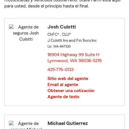
motocicletas y vehículos todoterreno. State Farm está aquí
para usted, desde el principio hasta el final.
Josh Culotti
ChFC® , CLU®
J Culotti Ins and Fin Svcs Inc
Lic: WA-847333
18904 Highway 99 Suite H
Lynnwood, WA 98036-5219
opens in new window
425-776-0133
Sitio web del agente
Email al agente
Obtener una cotización
Agente de texto
Michael Gutierrez