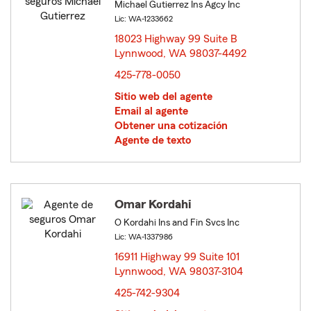
Michael Gutierrez Ins Agcy Inc
Lic: WA-1233662
18023 Highway 99 Suite B
Lynnwood, WA 98037-4492
opens in new window
425-778-0050
Sitio web del agente
Email al agente
Obtener una cotización
Agente de texto
Omar Kordahi
O Kordahi Ins and Fin Svcs Inc
Lic: WA-1337986
16911 Highway 99 Suite 101
Lynnwood, WA 98037-3104
opens in new window
425-742-9304